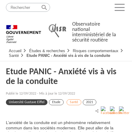
Passer
Plan
au
du
Menu
contenu
site
Observatoire
national
interministériel de la
sécurité routière
Navigation
Accueil
Études & recherches
Risques comportementaux
principale
Santé
Etude PANIC - Anxiété vis à vis de la conduite
Etude PANIC - Anxiété vis à vis
de la conduite
Publié le
12/09/2022
-
Mis à jour le 12/09/2022
Université Gustave Eiffel
Etude
Santé
2021
L’anxiété de la conduite est un phénomène relativement
commun dans les sociétés modernes. Elle peut aller de la