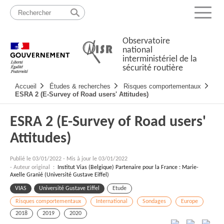
Passer
Plan
au
du
Menu
contenu
site
Observatoire
national
interministériel de la
sécurité routière
Navigation
Accueil
Études & recherches
Risques comportementaux
principale
ESRA 2 (E-Survey of Road users' Attitudes)
ESRA 2 (E-Survey of Road users'
Attitudes)
Publié le
03/01/2022
-
Mis à jour le 03/01/2022
- Auteur original :
Institut Vias (Belgique) Partenaire pour la France : Marie-
Axelle Granié (Université Gustave Eiffel)
VIAS
Université Gustave Eiffel
Etude
Risques comportementaux
International
Sondages
Europe
2018
2019
2020