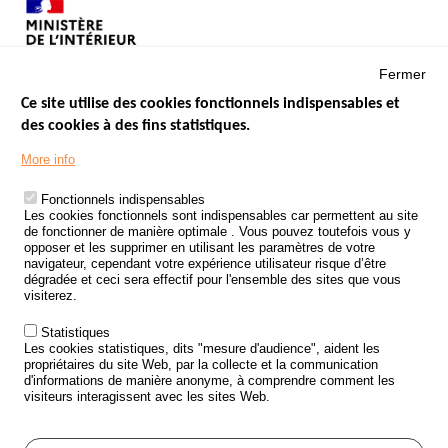
Fermer
Ce site utilise des cookies fonctionnels indispensables et
des cookies à des fins statistiques.
Menu
LES SITES PUBLICS
More info
Footer
ÉTAT DE L’INSÉCURITÉ ROUTIÈRE
Fonctionnels indispensables
Les cookies fonctionnels sont indispensables car permettent au site
TRAITEMENT DES DONNÉES PERSONNELLES DES ACCIDENTS DE
de fonctionner de manière optimale . Vous pouvez toutefois vous y
LA ROUTE
opposer et les supprimer en utilisant les paramètres de votre
navigateur, cependant votre expérience utilisateur risque d’être
ETUDES ET RECHERCHES
dégradée et ceci sera effectif pour l'ensemble des sites que vous
visiterez.
APPEL À PROJETS
Statistiques
POLITIQUE DE SÉCURITÉ ROUTIÈRE
Les cookies statistiques, dits "mesure d'audience", aident les
propriétaires du site Web, par la collecte et la communication
d'informations de manière anonyme, à comprendre comment les
Outils
AGENDA
visiteurs interagissent avec les sites Web.
FAQ
GLOSSAIRE