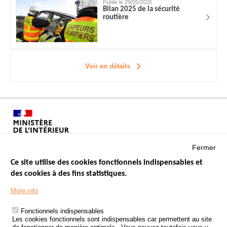
Publié le 29/05/2026
Bilan 2025 de la sécurité
routière
Voir en détails
Fermer
Ce site utilise des cookies fonctionnels indispensables et
des cookies à des fins statistiques.
Menu
LES SITES PUBLICS
More info
Footer
ÉTAT DE L’INSÉCURITÉ ROUTIÈRE
Fonctionnels indispensables
Les cookies fonctionnels sont indispensables car permettent au site
TRAITEMENT DES DONNÉES PERSONNELLES DES ACCIDENTS DE