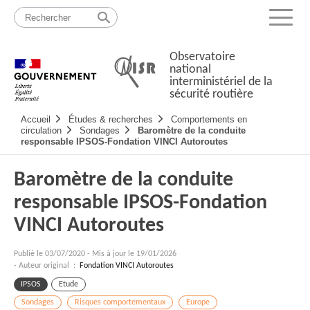
Passer
Plan
au
du
Menu
contenu
site
Observatoire
national
interministériel de la
sécurité routière
Navigation
Accueil
Études & recherches
Comportements en
principale
circulation
Sondages
Baromètre de la conduite
responsable IPSOS-Fondation VINCI Autoroutes
Baromètre de la conduite
responsable IPSOS-Fondation
VINCI Autoroutes
Publié le
03/07/2020
-
Mis à jour le 19/01/2026
- Auteur original :
Fondation VINCI Autoroutes
IPSOS
Etude
Sondages
Risques comportementaux
Europe