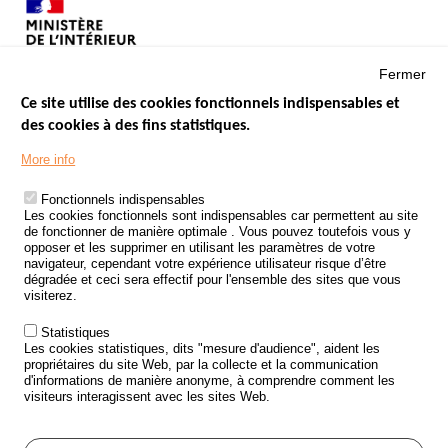
Fermer
Ce site utilise des cookies fonctionnels indispensables et
des cookies à des fins statistiques.
Menu
LES SITES PUBLICS
More info
Footer
ÉTAT DE L’INSÉCURITÉ ROUTIÈRE
Fonctionnels indispensables
Les cookies fonctionnels sont indispensables car permettent au site
TRAITEMENT DES DONNÉES PERSONNELLES DES ACCIDENTS DE
de fonctionner de manière optimale . Vous pouvez toutefois vous y
LA ROUTE
opposer et les supprimer en utilisant les paramètres de votre
navigateur, cependant votre expérience utilisateur risque d’être
ETUDES ET RECHERCHES
dégradée et ceci sera effectif pour l'ensemble des sites que vous
visiterez.
APPEL À PROJETS
Statistiques
POLITIQUE DE SÉCURITÉ ROUTIÈRE
Les cookies statistiques, dits "mesure d'audience", aident les
propriétaires du site Web, par la collecte et la communication
d'informations de manière anonyme, à comprendre comment les
Outils
AGENDA
visiteurs interagissent avec les sites Web.
FAQ
GLOSSAIRE