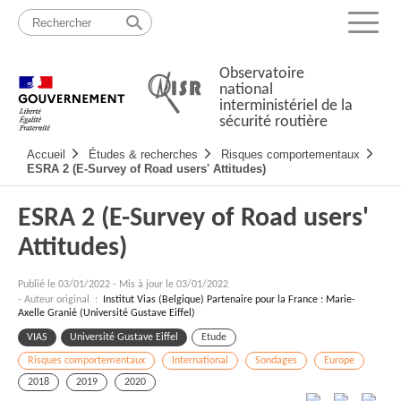
Passer
Plan
au
du
Menu
contenu
site
Observatoire
national
interministériel de la
sécurité routière
Navigation
Accueil
Études & recherches
Risques comportementaux
principale
ESRA 2 (E-Survey of Road users' Attitudes)
ESRA 2 (E-Survey of Road users'
Attitudes)
Publié le
03/01/2022
-
Mis à jour le 03/01/2022
- Auteur original :
Institut Vias (Belgique) Partenaire pour la France : Marie-
Axelle Granié (Université Gustave Eiffel)
VIAS
Université Gustave Eiffel
Etude
Risques comportementaux
International
Sondages
Europe
2018
2019
2020