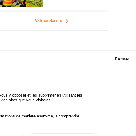
Voir en détails
Fermer
Outils
 RECHERCHES
AGENDA
FAQ
ROJETS
GLOSSAIRE
DE SÉCURITÉ
ous y opposer et les supprimer en utilisant les
Cookie settings
 des sites que vous visiterez.
informations de manière anonyme, à comprendre
Accessibilité
Mentions légales