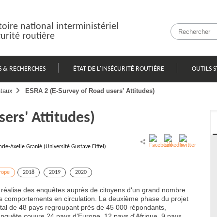
oire national interministériel
curité routière
S & RECHERCHES
ÉTAT DE L'INSÉCURITÉ ROUTIÈRE
OUTILS S
taux
ESRA 2 (E-Survey of Road users' Attitudes)
ers' Attitudes)
arie-Axelle Granié (Université Gustave Eiffel)
rope
2018
2019
2020
, réalise des enquêtes auprès de citoyens d'un grand nombre
eurs comportements en circulation. La deuxième phase du projet
otal de 48 pays regroupant près de 45 000 répondants,
enquête couvre 24 pays d'Europe, 12 pays d'Afrique, 9 pays