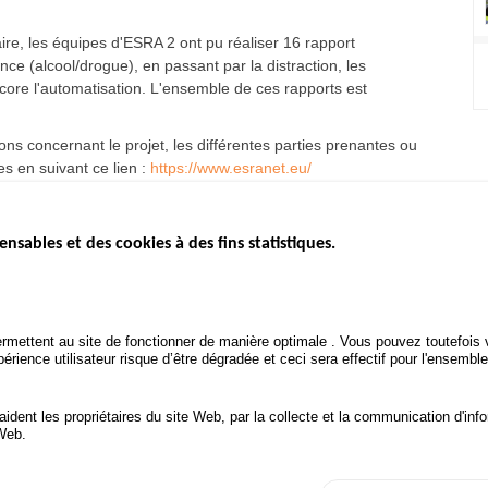
aire, les équipes d'ESRA 2 ont pu réaliser 16 rapport
nce (alcool/drogue), en passant par la distraction, les
ncore l'automatisation. L'ensemble de ces rapports est
ons concernant le projet, les différentes parties prenantes ou
s en suivant ce lien :
https://www.esranet.eu/
ensables et des cookies à des fins statistiques.
ICS
ÉTAT DE L’INSÉCURITÉ
ETUDES ET
ROUTIÈRE
APPEL À P
Baromètre mensuel
.gouv.fr
Bilan annuel sécurité routière
POLITIQUE 
uv.fr
rmettent au site de fonctionner de manière optimale . Vous pouvez toutefois v
ROUTIÈRE
Bilan annuel des infractions
rience utilisateur risque d’être dégradée et ceci sera effectif pour l'ensemble
.fr
TRAITEMENT DES DONNÉES
PERSONNELLES DES
 aident les propriétaires du site Web, par la collecte et la communication d'
ACCIDENTS DE LA ROUTE
 Web.
onnées personnelles et Cookies
Gérer les cookies