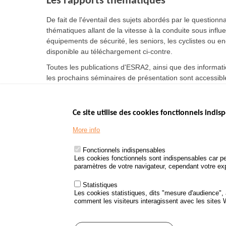
Les rapports thématiques
De fait de l'éventail des sujets abordés par le questionn
thématiques allant de la vitesse à la conduite sous influe
équipements de sécurité, les seniors, les cyclistes ou e
disponible au téléchargement ci-contre.
Toutes les publications d'ESRA2, ainsi que des informati
les prochains séminaires de présentation sont accessible
Ce site utilise des cookies fonctionnels indisp
Menu
LES SITES PUBL
Footer
More info
www.data.gouv.fr
www.gouvernement
Fonctionnels indispensables
www.legifrance.go
Les cookies fonctionnels sont indispensables car pe
paramètres de votre navigateur, cependant votre expé
www.service-public
Statistiques
Les cookies statistiques, dits "mesure d'audience",
comment les visiteurs interagissent avec les sites
Menu
Plan du site
Protection des d
Pied