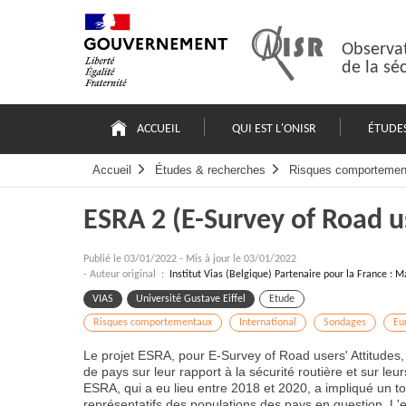
Passer
Plan
au
du
contenu
site
Observat
de la sé
Navigation
principale
ACCUEIL
QUI EST L'ONISR
ÉTUDE
Accueil
Études & recherches
Risques comportemen
ESRA 2 (E-Survey of Road us
Publié le
03/01/2022
-
Mis à jour le 03/01/2022
- Auteur original :
Institut Vias (Belgique) Partenaire pour la France : M
VIAS
Université Gustave Eiffel
Etude
Risques comportementaux
International
Sondages
Eu
Le projet ESRA, pour E-Survey of Road users' Attitudes
de pays sur leur rapport à la sécurité routière et sur l
ESRA, qui a eu lieu entre 2018 et 2020, a impliqué un t
représentatifs des populations des pays en question. L'