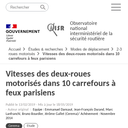
Passer
Plan
au
du
Menu
contenu
site
Observatoire
national
interministériel de la
sécurité routière
Navigation
Accueil
Études & recherches
Modes de déplacement
2-3
principale
roues motorisés
Vitesses des deux-roues motorisés dans 10
carrefours à feux parisiens
Vitesses des deux-roues
motorisés dans 10 carrefours à
feux parisiens
Publié le
13/02/2019
-
Mis à jour le 18/05/2019
- Auteur original :
Equipe : Emmanuel Dansaut, Jean-François Durand, Marc
Lanfranchi, Bruno Bourdier, Jérôme Gallet (Cerema)/ Achèvement : Novembre
2014
Cerema
Etude