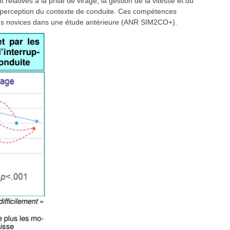
 relatives à la prise de virage, la gestion de la vitesse et du
 la perception du contexte de conduite. Ces compétences
r les novices dans une étude antérieure (ANR SIM2CO+).