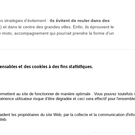
 des stratégies d’évitement :
ils évitent de rouler dans des
.) et dans le centre des grandes villes. Enfin, ils éprouvent le
e moto, accompagnement qui pourrait prendre la forme d’un
ensables et des cookies à des fins statistiques.
ICS
ÉTAT DE L’INSÉCURITÉ
ETUDES ET
ROUTIÈRE
APPEL À P
Baromètre mensuel
.gouv.fr
Bilan annuel sécurité routière
POLITIQUE 
uv.fr
rmettent au site de fonctionner de manière optimale . Vous pouvez toutefois v
ROUTIÈRE
Bilan annuel des infractions
rience utilisateur risque d’être dégradée et ceci sera effectif pour l'ensemble
.fr
TRAITEMENT DES DONNÉES
PERSONNELLES DES
 aident les propriétaires du site Web, par la collecte et la communication d'
ACCIDENTS DE LA ROUTE
 Web.
onnées personnelles et Cookies
Gérer les cookies