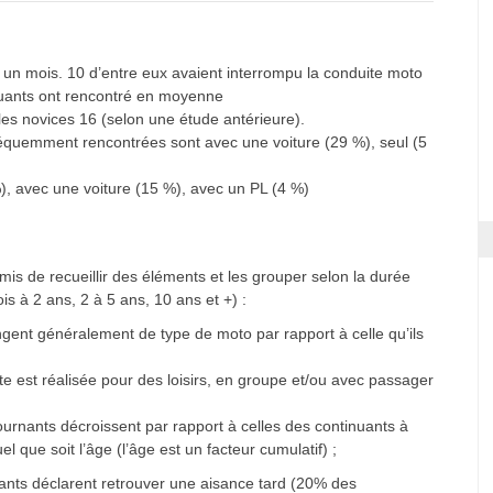
 un mois. 10 d’entre eux avaient interrompu la conduite moto
nuants ont rencontré en moyenne
t les novices 16 (selon une étude antérieure).
 fréquemment rencontrées sont avec une voiture (29 %), seul (5
%), avec une voiture (15 %), avec un PL (4 %)
is de recueillir des éléments et les grouper selon la durée
is à 2 ans, 2 à 5 ans, 10 ans et +) :
gent généralement de type de moto par rapport à celle qu’ils
ite est réalisée pour des loisirs, en groupe et/ou avec passager
urnants décroissent par rapport à celles des continuants à
l que soit l’âge (l’âge est un facteur cumulatif) ;
rnants déclarent retrouver une aisance tard (20% des