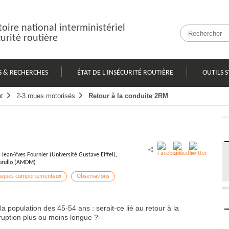
oire national interministériel
curité routière
S & RECHERCHES
ÉTAT DE L'INSÉCURITÉ ROUTIÈRE
OUTILS S
t
2-3 roues motorisés
Retour à la conduite 2RM
 Jean-Yves Fournier (Université Gustave Eiffel),
curullo (AMDM)
isques comportementaux
Observations
la population des 45-54 ans : serait-ce lié au retour à la
ruption plus ou moins longue ?