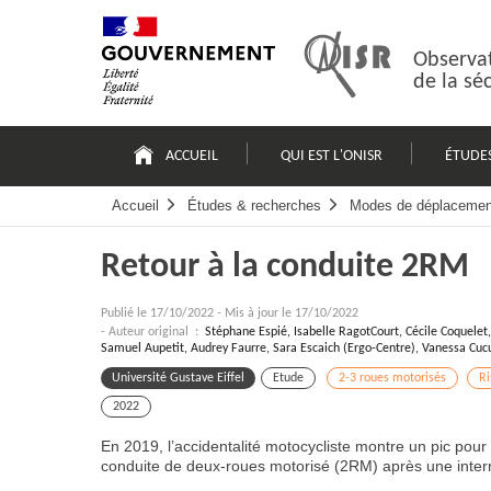
Passer
Plan
au
du
contenu
site
Observat
de la sé
Navigation
principale
ACCUEIL
QUI EST L'ONISR
ÉTUDE
Accueil
Études & recherches
Modes de déplacemen
Retour à la conduite 2RM
Publié le
17/10/2022
-
Mis à jour le 17/10/2022
- Auteur original :
Stéphane Espié, Isabelle RagotCourt, Cécile Coquelet,
Samuel Aupetit, Audrey Faurre, Sara Escaich (Ergo-Centre), Vanessa Cu
Université Gustave Eiffel
Etude
2-3 roues motorisés
R
2022
En 2019, l’accidentalité motocycliste montre un pic pour 
conduite de deux-roues motorisé (2RM) après une inter