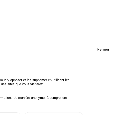
Fermer
Outils
 RECHERCHES
AGENDA
FAQ
ROJETS
GLOSSAIRE
DE SÉCURITÉ
ous y opposer et les supprimer en utilisant les
Cookie settings
 des sites que vous visiterez.
informations de manière anonyme, à comprendre
Accessibilité
Mentions légales