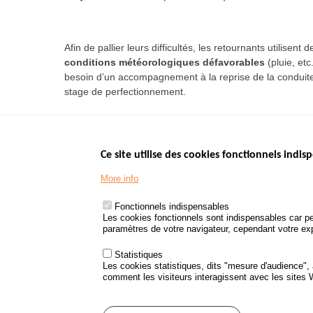
Afin de pallier leurs difficultés, les retournants utilisent
conditions météorologiques défavorables
(pluie, etc
besoin d’un accompagnement à la reprise de la conduit
stage de perfectionnement.
Ce site utilise des cookies fonctionnels indisp
Menu
LES SITES PUBL
Footer
More info
www.data.gouv.fr
www.gouvernement
Fonctionnels indispensables
www.legifrance.go
Les cookies fonctionnels sont indispensables car pe
paramètres de votre navigateur, cependant votre expé
www.service-public
Statistiques
Les cookies statistiques, dits "mesure d'audience",
comment les visiteurs interagissent avec les sites
Menu
Plan du site
Protection des d
Pied