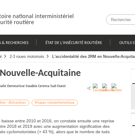
oire national interministériel
curité routière
S & RECHERCHES
ÉTAT DE L'INSÉCURITÉ ROUTIÈRE
OUTILS S
t
2-3 roues motorisés
L'accidentalité des 2RM en Nouvelle-Acquita
 Nouvelle-Acquitaine
halie Demeurisse Soudeix Cerema Sud-Ouest
ion - distracteurs
Risques comportementaux
M baisse entre 2010 et 2016, on constate ensuite une reprise
 entre 2018 et 2019 avec une augmentation significative des
tués cyclomotoristes (+ 43 %), alors que le nombre de tués