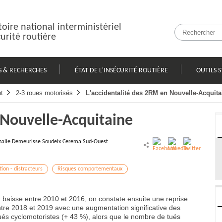
oire national interministériel
curité routière
S & RECHERCHES
ÉTAT DE L'INSÉCURITÉ ROUTIÈRE
OUTILS S
t
2-3 roues motorisés
L'accidentalité des 2RM en Nouvelle-Acquita
 Nouvelle-Acquitaine
halie Demeurisse Soudeix Cerema Sud-Ouest
ion - distracteurs
Risques comportementaux
M baisse entre 2010 et 2016, on constate ensuite une reprise
 entre 2018 et 2019 avec une augmentation significative des
tués cyclomotoristes (+ 43 %), alors que le nombre de tués