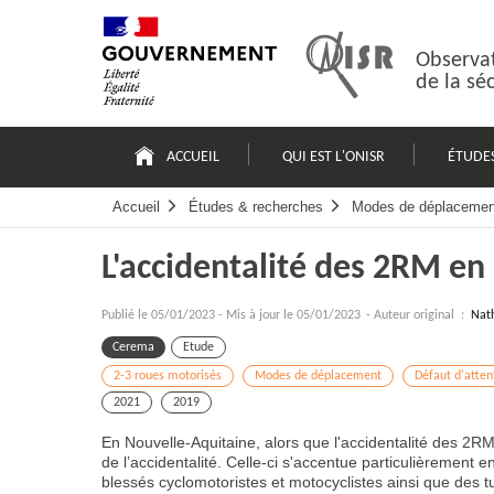
Passer
Plan
au
du
contenu
site
Observat
de la sé
Navigation
principale
ACCUEIL
QUI EST L'ONISR
ÉTUDE
Accueil
Études & recherches
Modes de déplacemen
L'accidentalité des 2RM en
Publié le
05/01/2023
-
Mis à jour le 05/01/2023
- Auteur original :
Nat
Cerema
Etude
2-3 roues motorisés
Modes de déplacement
Défaut d'attent
2021
2019
En Nouvelle-Aquitaine, alors que l'accidentalité des 2R
de l’accidentalité. Celle-ci s'accentue particulièrement
blessés cyclomotoristes et motocyclistes ainsi que des 