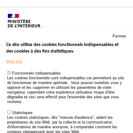
Fermer
Ce site utilise des cookies fonctionnels indispensables et
des cookies à des fins statistiques.
Menu
LES SITES PUBLICS
More info
Footer
ÉTAT DE L’INSÉCURITÉ ROUTIÈRE
Fonctionnels indispensables
Les cookies fonctionnels sont indispensables car permettent au site
TRAITEMENT DES DONNÉES PERSONNELLES DES ACCIDENTS DE
de fonctionner de manière optimale . Vous pouvez toutefois vous y
LA ROUTE
opposer et les supprimer en utilisant les paramètres de votre
navigateur, cependant votre expérience utilisateur risque d’être
ETUDES ET RECHERCHES
dégradée et ceci sera effectif pour l'ensemble des sites que vous
visiterez.
APPEL À PROJETS
Statistiques
POLITIQUE DE SÉCURITÉ ROUTIÈRE
Les cookies statistiques, dits "mesure d'audience", aident les
propriétaires du site Web, par la collecte et la communication
d'informations de manière anonyme, à comprendre comment les
Outils
AGENDA
visiteurs interagissent avec les sites Web.