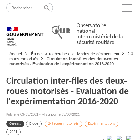
Passer
Plan
au
du
Menu
contenu
site
Observatoire
national
interministériel de la
sécurité routière
Navigation
Accueil
Études & recherches
Modes de déplacement
2-3
principale
roues motorisés
Circulation inter-files des deux-roues
motorisés - Evaluation de l'expérimentation 2016-2020
Circulation inter-files des deux-
roues motorisés - Evaluation de
l'expérimentation 2016-2020
Publié le
03/03/2021
-
Mis à jour le 03/03/2021
Cerema
Etude
2-3 roues motorisés
Expérimentations
2021