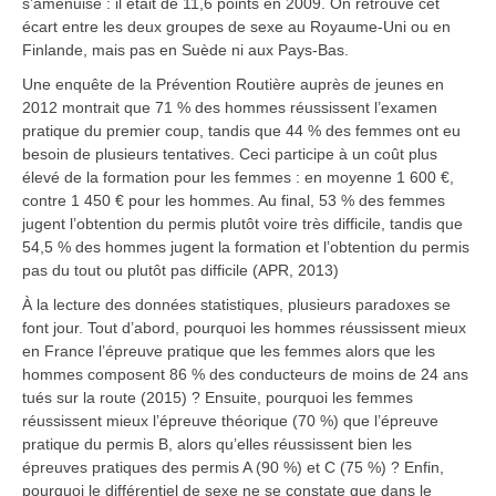
s’amenuise : il était de 11,6 points en 2009. On retrouve cet
écart entre les deux groupes de sexe au Royaume-Uni ou en
Finlande, mais pas en Suède ni aux Pays-Bas.
Une enquête de la Prévention Routière auprès de jeunes en
2012 montrait que 71 % des hommes réussissent l’examen
pratique du premier coup, tandis que 44 % des femmes ont eu
besoin de plusieurs tentatives. Ceci participe à un coût plus
élevé de la formation pour les femmes : en moyenne 1 600 €,
contre 1 450 € pour les hommes. Au final, 53 % des femmes
jugent l’obtention du permis plutôt voire très difficile, tandis que
54,5 % des hommes jugent la formation et l’obtention du permis
pas du tout ou plutôt pas difficile (APR, 2013)
À la lecture des données statistiques, plusieurs paradoxes se
font jour. Tout d’abord, pourquoi les hommes réussissent mieux
en France l’épreuve pratique que les femmes alors que les
hommes composent 86 % des conducteurs de moins de 24 ans
tués sur la route (2015) ? Ensuite, pourquoi les femmes
réussissent mieux l’épreuve théorique (70 %) que l’épreuve
pratique du permis B, alors qu’elles réussissent bien les
épreuves pratiques des permis A (90 %) et C (75 %) ? Enfin,
pourquoi le différentiel de sexe ne se constate que dans le