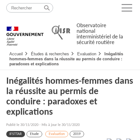
Passer
Plan
au
du
Menu
contenu
site
Observatoire
national
interministériel de la
sécurité routière
Navigation
Accueil
Études & recherches
Evaluation
Inégalités
principale
hommes-femmes dans la réussite au permis de conduire :
paradoxes et explications
Inégalités hommes-femmes dans
la réussite au permis de
conduire : paradoxes et
explications
Publié le
30/11/2020
-
Mis à jour le 30/11/2020
IFSTTAR
Etude
Evaluation
2019