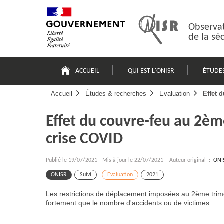
Passer
Plan
au
du
contenu
site
Observat
de la sé
Navigation
principale
ACCUEIL
QUI EST L'ONISR
ÉTUDE
Accueil
Études & recherches
Evaluation
Effet 
Effet du couvre-feu au 2ème
crise COVID
Publié le
19/07/2021
-
Mis à jour le 22/07/2021
- Auteur original :
ONI
ONISR
Suivi
Evaluation
2021
Les
restrictions de déplacement
imposées au 2ème trim
fortement que le nombre
d'accidents ou de victimes
.