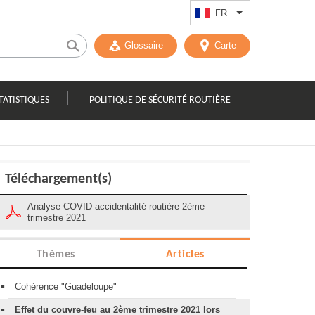
FR
Lister les actions
Glossaire
Carte
TATISTIQUES
POLITIQUE DE SÉCURITÉ ROUTIÈRE
Téléchargement(s)
Analyse COVID accidentalité routière 2ème
trimestre 2021
Thèmes
Articles
Cohérence "Guadeloupe"
Effet du couvre-feu au 2ème trimestre 2021 lors