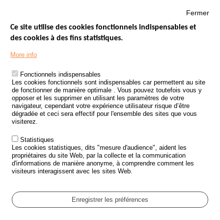
Fermer
Ce site utilise des cookies fonctionnels indispensables et
des cookies à des fins statistiques.
Menu
LES SITES PUBLICS
More info
Footer
ÉTAT DE L’INSÉCURITÉ ROUTIÈRE
Fonctionnels indispensables
Les cookies fonctionnels sont indispensables car permettent au site
TRAITEMENT DES DONNÉES PERSONNELLES DES ACCIDENTS DE
de fonctionner de manière optimale . Vous pouvez toutefois vous y
LA ROUTE
opposer et les supprimer en utilisant les paramètres de votre
navigateur, cependant votre expérience utilisateur risque d’être
ETUDES ET RECHERCHES
dégradée et ceci sera effectif pour l'ensemble des sites que vous
visiterez.
APPEL À PROJETS
Statistiques
POLITIQUE DE SÉCURITÉ ROUTIÈRE
Les cookies statistiques, dits "mesure d'audience", aident les
propriétaires du site Web, par la collecte et la communication
d'informations de manière anonyme, à comprendre comment les
Outils
AGENDA
visiteurs interagissent avec les sites Web.
FAQ
GLOSSAIRE
Enregistrer les préférences
Cookie settings