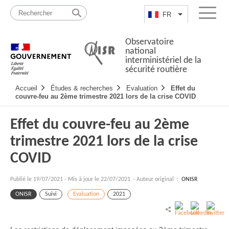
Passer
Plan
au
du
FR
Lister les actio
Menu
contenu
site
Observatoire
national
interministériel de la
sécurité routière
Navigation
Accueil
Études & recherches
Evaluation
Effet du
principale
couvre-feu au 2ème trimestre 2021 lors de la crise COVID
Effet du couvre-feu au 2ème
trimestre 2021 lors de la crise
COVID
Publié le
19/07/2021
-
Mis à jour le 22/07/2021
- Auteur original :
ONISR
ONISR
Suivi
Evaluation
2021