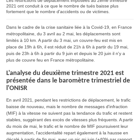
Les
restrictions de déplacement
imposées au 2ème trimestre
2021
ont conduit à ce que le nombre de
tués
baisse plus
fortement que le nombre
d'accidents ou de victimes
.
Dans le cadre de la crise sanitaire liée à la Covid-19, en France
métropolitaine, du 3 avril au 2 mai, les déplacements sont
limités à 10 km. A partir du 3 mai, un couvre-feu est mis en
place de 19h à 6h, il est réduit de 21h à 6h à partir du 19 mai,
puis de 23h à 6h à partir du 9 juin et depuis le 20 juin il n'y a
plus de couvre feu en France métropolitaine.
L'analyse du deuxième trimestre 2021 est
présentée dans le baromètre trimestriel de
l'ONISR
En avril 2021, pendant les restrictions de déplacement, le trafic
baisse de nouveau, mais le nombre de messages d'infraction
(MIF) à la vitesse ne suivent pas la tendance du trafic et restent
stables, suggérant des excès de vitesses plus fréquents. A partir
du mois de mai, le trafic et le nombre de MIF poursuivent leur
augmentation, l'accidentalité repart également à la hausse en
décalé à partir de fin mai, avec un pic mi juin (+40% par rapport