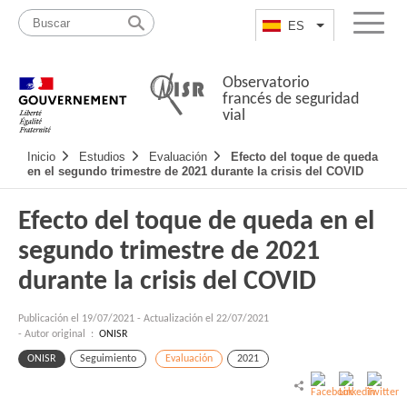
Pasar
Mapa
al
web
ES
List additional a
Menu
contenido
Observatorio
francés de seguridad
vial
Navigation
Inicio
Estudios
Evaluación
Efecto del toque de queda
principale
en el segundo trimestre de 2021 durante la crisis del COVID
Efecto del toque de queda en el
segundo trimestre de 2021
durante la crisis del COVID
Publicación el
19/07/2021
-
Actualización el 22/07/2021
- Autor original :
ONISR
ONISR
Seguimiento
Evaluación
2021