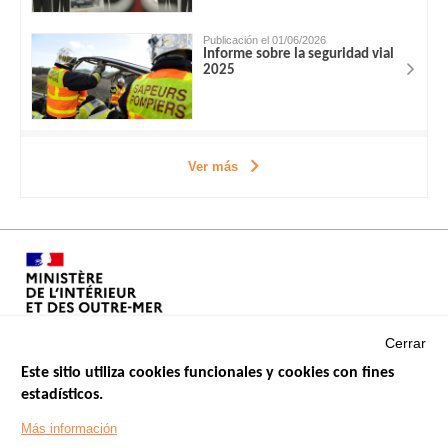
Publicación el 01/06/2026
Informe sobre la seguridad vial
2025
Ver más
Cerrar
Este sitio utiliza cookies funcionales y cookies con fines
estadísticos.
Menu
SITIOS DE GOBIERNO
Footer
Más información
INSEGURIDAD VIAL