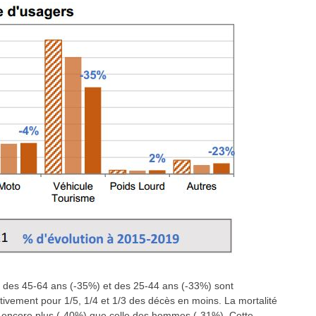
 des 45-64 ans (-35%) et des 25-44 ans (-33%) sont
ctivement pour 1/5, 1/4 et 1/3 des décès en moins. La mortalité
e encore plus (-40%) que celle des hommes (-31%). Cette