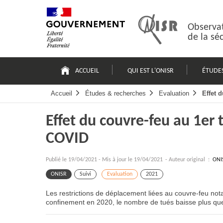
Passer
Plan
au
du
contenu
site
Observat
de la sé
Navigation
principale
ACCUEIL
QUI EST L'ONISR
ÉTUDE
Accueil
Études & recherches
Evaluation
Effet 
Effet du couvre-feu au 1er t
COVID
Publié le
19/04/2021
-
Mis à jour le 19/04/2021
- Auteur original :
ONI
ONISR
Suivi
Evaluation
2021
Les restrictions de déplacement liées au couvre-feu notam
confinement en 2020, le nombre de tués baisse plus qu