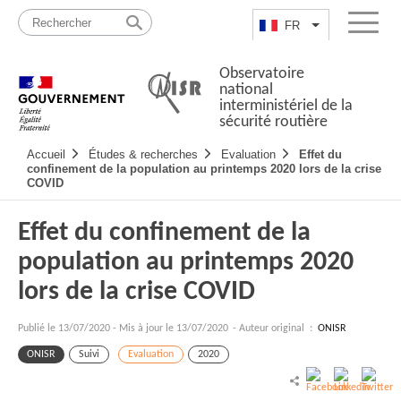
Passer
Plan
au
du
FR
Lister les actio
Menu
contenu
site
Observatoire
national
interministériel de la
sécurité routière
Navigation
Accueil
Études & recherches
Evaluation
Effet du
principale
confinement de la population au printemps 2020 lors de la crise
COVID
Effet du confinement de la
population au printemps 2020
lors de la crise COVID
Publié le
13/07/2020
-
Mis à jour le 13/07/2020
- Auteur original :
ONISR
ONISR
Suivi
Evaluation
2020