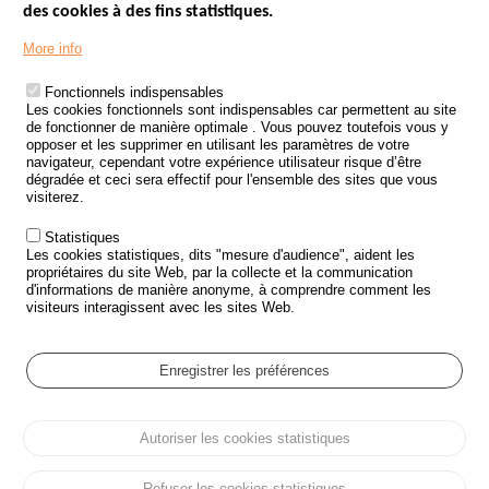
des cookies à des fins statistiques.
Menu
LES SITES PUBLICS
More info
Footer
ÉTAT DE L’INSÉCURITÉ ROUTIÈRE
Fonctionnels indispensables
Les cookies fonctionnels sont indispensables car permettent au site
TRAITEMENT DES DONNÉES PERSONNELLES DES ACCIDENTS DE
de fonctionner de manière optimale . Vous pouvez toutefois vous y
LA ROUTE
opposer et les supprimer en utilisant les paramètres de votre
navigateur, cependant votre expérience utilisateur risque d’être
ETUDES ET RECHERCHES
dégradée et ceci sera effectif pour l'ensemble des sites que vous
visiterez.
APPEL À PROJETS
Statistiques
POLITIQUE DE SÉCURITÉ ROUTIÈRE
Les cookies statistiques, dits "mesure d'audience", aident les
propriétaires du site Web, par la collecte et la communication
d'informations de manière anonyme, à comprendre comment les
Outils
AGENDA
visiteurs interagissent avec les sites Web.
FAQ
GLOSSAIRE
Enregistrer les préférences
Cookie settings
Autoriser les cookies statistiques
Menu
Plan du site
Protection des données personnelles et Cookies
Pied
Gérer les cookies
Accessibilité
Mentions légales
de
Refuser les cookies statistiques