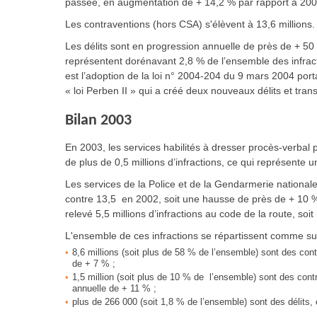
passée, en augmentation de + 14,2 % par rapport à 200
Les contraventions (hors CSA) s'élèvent à 13,6 millions.
Les délits sont en progression annuelle de près de + 5
représentent dorénavant 2,8 % de l’ensemble des infract
est l’adoption de la loi n° 2004-204 du 9 mars 2004 portan
« loi Perben II » qui a créé deux nouveaux délits et tran
Bilan 2003
En 2003, les services habilités à dresser procès-verbal 
de plus de 0,5 millions d’infractions, ce qui représent
Les services de la Police et de la Gendarmerie nationale
contre 13,5 en 2002, soit une hausse de près de + 10 %
relevé 5,5 millions d’infractions au code de la route, so
L'ensemble de ces infractions se répartissent comme sui
8,6 millions (soit plus de 58 % de l’ensemble) sont des co
de + 7 % ;
1,5 million (soit plus de 10 % de l’ensemble) sont des cont
annuelle de + 11 % ;
plus de 266 000 (soit 1,8 % de l’ensemble) sont des délits