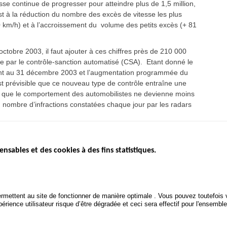
se continue de progresser pour atteindre plus de 1,5 million,
t à la réduction du nombre des excès de vitesse les plus
 km/h) et à l’accroissement du volume des petits excès (+ 81
octobre 2003, il faut ajouter à ces chiffres près de 210 000
ée par le contrôle-sanction automatisé (CSA). Etant donné le
ent au 31 décembre 2003 et l’augmentation programmée du
st prévisible que ce nouveau type de contrôle entraîne une
s que le comportement des automobilistes ne devienne moins
du nombre d’infractions constatées chaque jour par les radars
ensables et des cookies à des fins statistiques.
ICS
ÉTAT DE L’INSÉCURITÉ
ETUDES ET
ROUTIÈRE
APPEL À P
Baromètre mensuel
.gouv.fr
Bilan annuel sécurité routière
POLITIQUE 
uv.fr
rmettent au site de fonctionner de manière optimale . Vous pouvez toutefois v
ROUTIÈRE
Bilan annuel des infractions
rience utilisateur risque d’être dégradée et ceci sera effectif pour l'ensemble
.fr
TRAITEMENT DES DONNÉES
PERSONNELLES DES