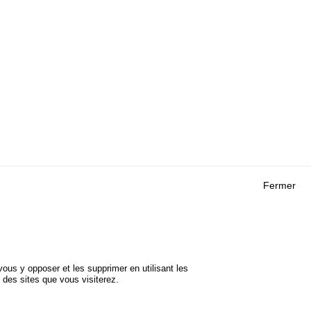
Fermer
Outils
 RECHERCHES
AGENDA
FAQ
ROJETS
GLOSSAIRE
DE SÉCURITÉ
ous y opposer et les supprimer en utilisant les
Cookie settings
 des sites que vous visiterez.