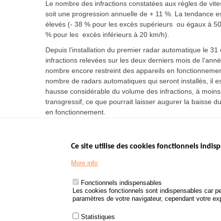
Le nombre des infractions constatées aux règles de vites
soit une progression annuelle de + 11 %. La tendance es
élevés (- 38 % pour les excès supérieurs ou égaux à 50
% pour les excès inférieurs à 20 km/h).
Depuis l’installation du premier radar automatique le 31 
infractions relevées sur les deux derniers mois de l’ann
nombre encore restreint des appareils en fonctionnem
nombre de radars automatiques qui seront installés, il e
hausse considérable du volume des infractions, à moin
transgressif, ce que pourrait laisser augurer la baisse 
en fonctionnement.
Ce site utilise des cookies fonctionnels indisp
Menu
LES SITES PUBL
Footer
More info
www.data.gouv.fr
www.gouvernement
Fonctionnels indispensables
www.legifrance.go
Les cookies fonctionnels sont indispensables car pe
paramètres de votre navigateur, cependant votre expé
www.service-public
Statistiques