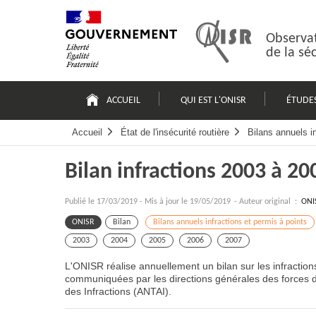
Passer
Plan
au
du
contenu
site
Observat
de la sé
Navigation
principale
ACCUEIL
QUI EST L'ONISR
ÉTUDE
Accueil
État de l'insécurité routière
Bilans annuels i
Bilan infractions 2003 à 20
Publié le
17/03/2019
-
Mis à jour le 19/05/2019
- Auteur original :
ONI
ONISR
Bilan
Bilans annuels infractions et permis à points
2003
2004
2005
2006
2007
L'ONISR réalise annuellement un bilan sur les infractio
communiquées par les directions générales des forces d
des Infractions (ANTAI).