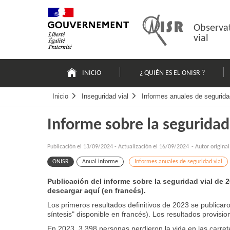
Pasar
Mapa
al
web
contenido
Observat
vial
Navigation
principale
INICIO
¿ QUIÉN ES EL ONISR ?
Inicio
Inseguridad vial
Informes anuales de segurida
Informe sobre la seguridad
Publicación el
13/09/2024
-
Actualización el 16/09/2024
- Autor origina
ONISR
Anual informe
Informes anuales de seguridad vial
Publicación del informe sobre la seguridad vial de 
descargar aquí (en francés).
Los primeros resultados definitivos de 2023 se publica
síntesis" disponible en francés). Los resultados provisi
En 2023, 3.398 personas perdieron la vida en las carrete