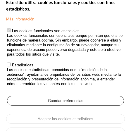
Este sitio utiliza cookies funcionales y cookies con fines
estadísticos.
Menu
SITIOS DE GOBIERNO
Footer
Más información
INSEGURIDAD VIAL
Las cookies funcionales son esenciales
TRATAMIENTO DE DATOS PERSONALES PROCEDENTES DE
Las cookies funcionales son esenciales porque permiten que el sitio
ACCIDENTES DE TRÁFICO
funcione de manera óptima. Sin embargo, puede oponerse a ellas y
eliminarlas mediante la configuración de su navegador, aunque su
ESTUDIOS
experiencia de usuario puede verse degradada y esto será efectivo
para todos los sitios que visite.
CONVOCATORIA DE PROYECTOS DE ESTUDIOS
Estadísticas
POLÍTICA DE SEGURIDAD VIAL
Las cookies estadísticas, conocidas como "medición de la
audiencia", ayudan a los propietarios de los sitios web, mediante la
recopilación y presentación de información anónima, a entender
Outils
EVENTOS
cómo interactúan los visitantes con los sitios web.
PREGUNTAS MÁS FRECUENTES
GLOSARIO
Guardar preferencias
Cookie settings
Aceptar las cookies estadísticas
Menu
Mapa del sitio
Protección de datos y Cookies
Administrar las cookies
Pied
Accesibilidad
Aviso legal
de