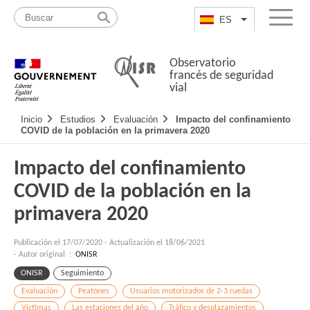
Pasar
Mapa
al
web
ES
List additional a
Menu
contenido
Observatorio
francés de seguridad
vial
Navigation
Inicio
Estudios
Evaluación
Impacto del confinamiento
principale
COVID de la población en la primavera 2020
Impacto del confinamiento
COVID de la población en la
primavera 2020
Publicación el
17/07/2020
-
Actualización el 18/06/2021
- Autor original :
ONISR
ONISR
Seguimiento
Evaluación
Peatones
Usuarios motorizados de 2-3 ruedas
Víctimas
Las estaciones del año
Tráfico y desplazamientos