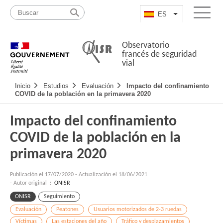
Pasar
Mapa
al
web
ES
List additional a
Menu
contenido
Observatorio
francés de seguridad
vial
Navigation
Inicio
Estudios
Evaluación
Impacto del confinamiento
principale
COVID de la población en la primavera 2020
Impacto del confinamiento
COVID de la población en la
primavera 2020
Publicación el
17/07/2020
-
Actualización el 18/06/2021
- Autor original :
ONISR
ONISR
Seguimiento
Evaluación
Peatones
Usuarios motorizados de 2-3 ruedas
Víctimas
Las estaciones del año
Tráfico y desplazamientos