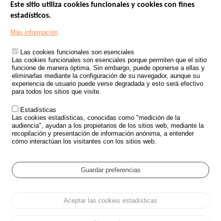
Este sitio utiliza cookies funcionales y cookies con fines
estadísticos.
Menu
SITIOS DE GOBIERNO
Footer
Más información
INSEGURIDAD VIAL
Las cookies funcionales son esenciales
TRATAMIENTO DE DATOS PERSONALES PROCEDENTES DE
Las cookies funcionales son esenciales porque permiten que el sitio
ACCIDENTES DE TRÁFICO
funcione de manera óptima. Sin embargo, puede oponerse a ellas y
eliminarlas mediante la configuración de su navegador, aunque su
ESTUDIOS
experiencia de usuario puede verse degradada y esto será efectivo
para todos los sitios que visite.
CONVOCATORIA DE PROYECTOS DE ESTUDIOS
Estadísticas
POLÍTICA DE SEGURIDAD VIAL
Las cookies estadísticas, conocidas como "medición de la
audiencia", ayudan a los propietarios de los sitios web, mediante la
recopilación y presentación de información anónima, a entender
Outils
EVENTOS
cómo interactúan los visitantes con los sitios web.
PREGUNTAS MÁS FRECUENTES
GLOSARIO
Guardar preferencias
Cookie settings
Aceptar las cookies estadísticas
Menu
Mapa del sitio
Protección de datos y Cookies
Administrar las cookies
Pied
Accesibilidad
Aviso legal
de