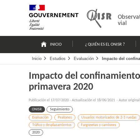
Pasar
Mapa
al
web
contenido
Observat
vial
Navigation
principale
INICIO
¿ QUIÉN ES EL ONISR ?
Inicio
Estudios
Evaluación
Impacto del confin
Impacto del confinamiento
primavera 2020
Publicación el
17/07/2020
-
Actualización el 18/06/2021
- Autor origina
ONISR
Seguimiento
Evaluación
Peatones
Usuarios motorizados de 2-3 ruedas
Tráfico y desplazamientos
Furgonetas y camiones
2020