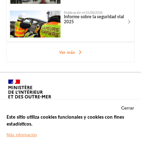
Publicación el 01/06/2026
Informe sobre la seguridad vial
2025
Ver más
Cerrar
Este sitio utiliza cookies funcionales y cookies con fines
estadísticos.
Menu
SITIOS DE GOBIERNO
Footer
Más información
INSEGURIDAD VIAL