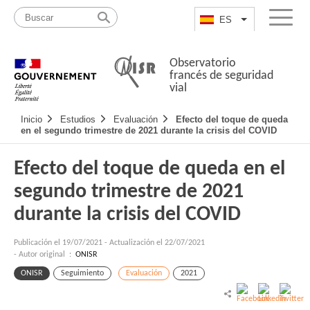
Pasar
Mapa
al
web
ES
List additional a
Menu
contenido
Observatorio
francés de seguridad
vial
Navigation
Inicio
Estudios
Evaluación
Efecto del toque de queda
principale
en el segundo trimestre de 2021 durante la crisis del COVID
Efecto del toque de queda en el
segundo trimestre de 2021
durante la crisis del COVID
Publicación el
19/07/2021
-
Actualización el 22/07/2021
- Autor original :
ONISR
ONISR
Seguimiento
Evaluación
2021