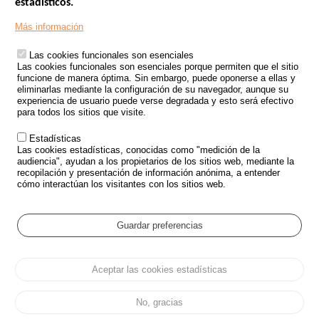
estadísticos.
Menu
SITIOS DE GOBIERNO
Footer
Más información
INSEGURIDAD VIAL
Las cookies funcionales son esenciales
TRATAMIENTO DE DATOS PERSONALES PROCEDENTES DE
Las cookies funcionales son esenciales porque permiten que el sitio
ACCIDENTES DE TRÁFICO
funcione de manera óptima. Sin embargo, puede oponerse a ellas y
eliminarlas mediante la configuración de su navegador, aunque su
ESTUDIOS
experiencia de usuario puede verse degradada y esto será efectivo
para todos los sitios que visite.
CONVOCATORIA DE PROYECTOS DE ESTUDIOS
Estadísticas
POLÍTICA DE SEGURIDAD VIAL
Las cookies estadísticas, conocidas como "medición de la
audiencia", ayudan a los propietarios de los sitios web, mediante la
recopilación y presentación de información anónima, a entender
Outils
EVENTOS
cómo interactúan los visitantes con los sitios web.
PREGUNTAS MÁS FRECUENTES
GLOSARIO
Guardar preferencias
Cookie settings
Aceptar las cookies estadísticas
Menu
Mapa del sitio
Protección de datos y Cookies
Administrar las cookies
Pied
Accesibilidad
Aviso legal
de
No, gracias
page
Todos los derechos reservados 2026