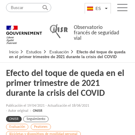
Pasar
Mapa
al
web
ES
List additional a
Menu
contenido
Observatorio
francés de seguridad
vial
Navigation
Inicio
Estudios
Evaluación
Efecto del toque de queda
principale
en el primer trimestre de 2021 durante la crisis del COVID
Efecto del toque de queda en el
primer trimestre de 2021
durante la crisis del COVID
Publicación el
19/04/2021
-
Actualización el 18/06/2021
- Autor original :
ONISR
ONISR
Seguimiento
Evaluación
Peatones
Bicicletas y dispositivos de movilidad personal