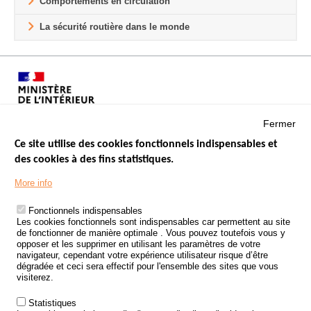
Comportements en circulation
La sécurité routière dans le monde
Fermer
Ce site utilise des cookies fonctionnels indispensables et
des cookies à des fins statistiques.
Menu
LES SITES PUBLICS
More info
Footer
ÉTAT DE L’INSÉCURITÉ ROUTIÈRE
Fonctionnels indispensables
Les cookies fonctionnels sont indispensables car permettent au site
TRAITEMENT DES DONNÉES PERSONNELLES DES ACCIDENTS DE
de fonctionner de manière optimale . Vous pouvez toutefois vous y
LA ROUTE
opposer et les supprimer en utilisant les paramètres de votre
navigateur, cependant votre expérience utilisateur risque d’être
ETUDES ET RECHERCHES
dégradée et ceci sera effectif pour l'ensemble des sites que vous
visiterez.
APPEL À PROJETS
Statistiques
POLITIQUE DE SÉCURITÉ ROUTIÈRE