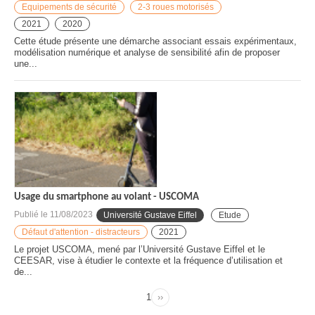
Equipements de sécurité
2-3 roues motorisés
2021
2020
Cette étude présente une démarche associant essais expérimentaux,
modélisation numérique et analyse de sensibilité afin de proposer
une...
Usage du smartphone au volant - USCOMA
Publié le
11/08/2023
Université Gustave Eiffel
Etude
Défaut d'attention - distracteurs
2021
Le projet USCOMA, mené par l’Université Gustave Eiffel et le
CEESAR, vise à étudier le contexte et la fréquence d’utilisation et
de...
Page
1
››
Page
Pagination
suivante