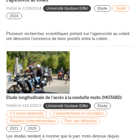
L'agressivité au volant
Publié le
12/06/2024
Université Gustave Eiffel
Etude
Santé
2024
Plusieurs recherches scientifiques portant sur l’agressivité au volant
ont démontré l’existence de liens positifs entre la colère...
Etude longitudinale de l’accès à la conduite moto (MOTARD)
Publié le
14/12/2023
Université Gustave Eiffel
Etude
2-3 roues motorisés
Comportements en circulation
Risques comportementaux
Parc des véhicules
2021
2020
Les études tendent à montrer que le parc moto diminue depuis