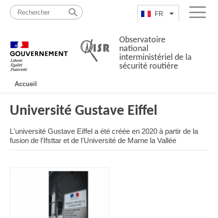
Passer
Plan
au
du
FR
Lister les actio
Menu
contenu
site
Observatoire
national
interministériel de la
sécurité routière
Navigation
Accueil
principale
Université Gustave Eiffel
L'université Gustave Eiffel a été créée en 2020 à partir de la
fusion de l'Ifsttar et de l'Université de Marne la Vallée