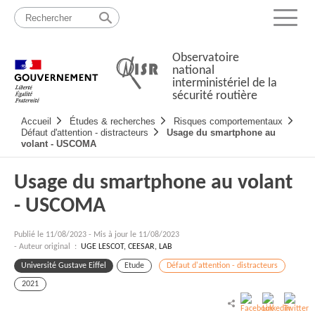
Passer
Plan
au
du
Menu
contenu
site
Observatoire
national
interministériel de la
sécurité routière
Navigation
Accueil
Études & recherches
Risques comportementaux
principale
Défaut d'attention - distracteurs
Usage du smartphone au
volant - USCOMA
Usage du smartphone au volant
- USCOMA
Publié le
11/08/2023
-
Mis à jour le 11/08/2023
- Auteur original :
UGE LESCOT, CEESAR, LAB
Université Gustave Eiffel
Etude
Défaut d'attention - distracteurs
2021