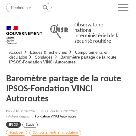
Passer
Plan
au
du
Menu
contenu
site
Observatoire
national
interministériel de la
sécurité routière
Navigation
Accueil
Études & recherches
Comportements en
principale
circulation
Sondages
Baromètre partage de la route
IPSOS-Fondation VINCI Autoroutes
Baromètre partage de la route
IPSOS-Fondation VINCI
Autoroutes
Publié le
06/02/2025
-
Mis à jour le 30/01/2026
- Auteur original :
Fondation VINCI Autoroutes
IPSOS
Etude
Sondages
Comportements en circulation