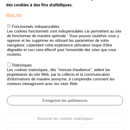
des cookies à des fins statistiques.
Menu
LES SITES PUBLICS
More info
Footer
ÉTAT DE L’INSÉCURITÉ ROUTIÈRE
Fonctionnels indispensables
Les cookies fonctionnels sont indispensables car permettent au site
TRAITEMENT DES DONNÉES PERSONNELLES DES ACCIDENTS DE
de fonctionner de manière optimale . Vous pouvez toutefois vous y
LA ROUTE
opposer et les supprimer en utilisant les paramètres de votre
navigateur, cependant votre expérience utilisateur risque d’être
ETUDES ET RECHERCHES
dégradée et ceci sera effectif pour l'ensemble des sites que vous
visiterez.
APPEL À PROJETS
Statistiques
POLITIQUE DE SÉCURITÉ ROUTIÈRE
Les cookies statistiques, dits "mesure d'audience", aident les
propriétaires du site Web, par la collecte et la communication
d'informations de manière anonyme, à comprendre comment les
Outils
AGENDA
visiteurs interagissent avec les sites Web.
FAQ
GLOSSAIRE
Enregistrer les préférences
Cookie settings
Autoriser les cookies statistiques
Menu
Plan du site
Protection des données personnelles et Cookies
Pied
Gérer les cookies
Accessibilité
Mentions légales
de