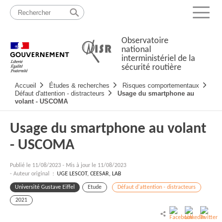
Passer
Plan
au
du
Menu
contenu
site
Observatoire
national
interministériel de la
sécurité routière
Navigation
Accueil
Études & recherches
Risques comportementaux
principale
Défaut d'attention - distracteurs
Usage du smartphone au
volant - USCOMA
Usage du smartphone au volant
- USCOMA
Publié le
11/08/2023
-
Mis à jour le 11/08/2023
- Auteur original :
UGE LESCOT, CEESAR, LAB
Université Gustave Eiffel
Etude
Défaut d'attention - distracteurs
2021