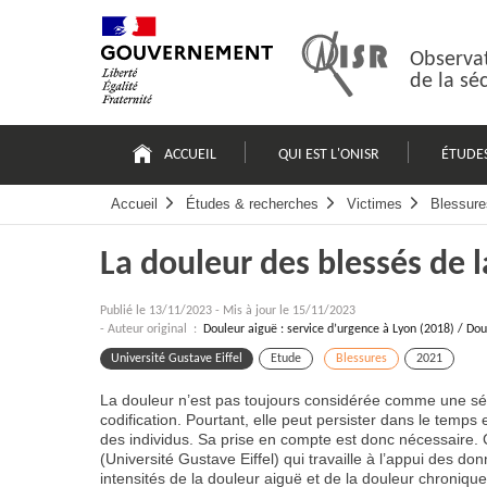
Passer
Plan
au
du
contenu
site
Observat
de la sé
Navigation
principale
ACCUEIL
QUI EST L'ONISR
ÉTUDE
Accueil
Études & recherches
Victimes
Blessure
La douleur des blessés de l
Publié le
13/11/2023
-
Mis à jour le 15/11/2023
- Auteur original :
Douleur aiguë : service d’urgence à Lyon (2018) / Do
Université Gustave Eiffel
Etude
Blessures
2021
La douleur n’est pas toujours considérée comme une séq
codification. Pourtant, elle peut persister dans le temps e
des individus. Sa prise en compte est donc nécessaire.
(Université Gustave Eiffel) qui travaille à l’appui des d
intensités de la douleur aiguë et de la douleur chronique