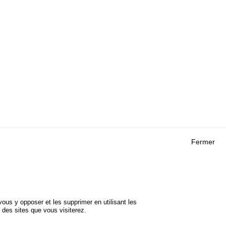
Fermer
Outils
 RECHERCHES
AGENDA
FAQ
ROJETS
GLOSSAIRE
DE SÉCURITÉ
ous y opposer et les supprimer en utilisant les
Cookie settings
 des sites que vous visiterez.