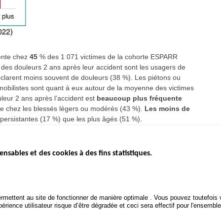
sente chez
45
% des 1 071 victimes de la cohorte ESPARR
 des douleurs 2 ans après leur accident sont les usagers de
éclarent moins souvent de douleurs (38 %). Les piétons ou
obilistes sont quant à eux autour de la moyenne des victimes
leur 2 ans après l’accident est
beaucoup plus fréquente
nte chez les blessés légers ou modérés (43 %).
Les moins de
ersistantes (17 %) que les plus âgés (51 %).
ensables et des cookies à des fins statistiques.
ICS
ÉTAT DE L’INSÉCURITÉ
ETUDES ET
ROUTIÈRE
APPEL À P
Baromètre mensuel
.gouv.fr
Bilan annuel sécurité routière
POLITIQUE 
uv.fr
rmettent au site de fonctionner de manière optimale . Vous pouvez toutefois v
ROUTIÈRE
Bilan annuel des infractions
rience utilisateur risque d’être dégradée et ceci sera effectif pour l'ensemble
.fr
TRAITEMENT DES DONNÉES