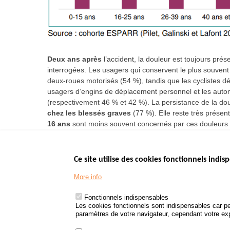
Deux ans après
l’accident, la douleur est toujours pré
interrogées. Les usagers qui conservent le plus souvent
deux-roues motorisés (54 %), tandis que les cyclistes d
usagers d’engins de déplacement personnel et les autom
(respectivement 46 % et 42 %). La persistance de la dou
chez les blessés graves
(77 %). Elle reste très prése
16 ans
sont moins souvent concernés par ces douleurs p
Ce site utilise des cookies fonctionnels indisp
Menu
LES SITES PUBL
Footer
More info
www.data.gouv.fr
www.gouvernement
Fonctionnels indispensables
www.legifrance.go
Les cookies fonctionnels sont indispensables car pe
paramètres de votre navigateur, cependant votre expé
www.service-public