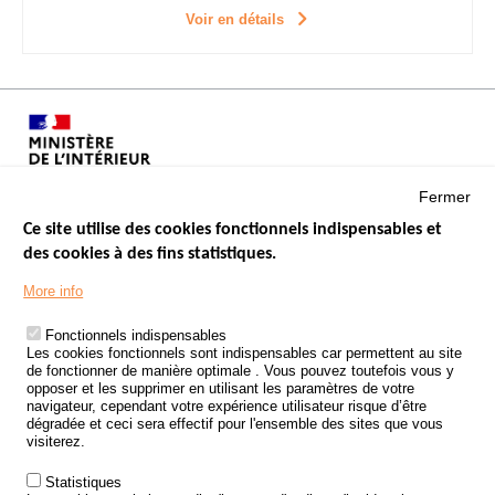
Voir en détails
Fermer
Ce site utilise des cookies fonctionnels indispensables et
des cookies à des fins statistiques.
Menu
LES SITES PUBLICS
More info
Footer
ÉTAT DE L’INSÉCURITÉ ROUTIÈRE
Fonctionnels indispensables
Les cookies fonctionnels sont indispensables car permettent au site
TRAITEMENT DES DONNÉES PERSONNELLES DES ACCIDENTS DE
de fonctionner de manière optimale . Vous pouvez toutefois vous y
LA ROUTE
opposer et les supprimer en utilisant les paramètres de votre
navigateur, cependant votre expérience utilisateur risque d’être
ETUDES ET RECHERCHES
dégradée et ceci sera effectif pour l'ensemble des sites que vous
visiterez.
APPEL À PROJETS
Statistiques
POLITIQUE DE SÉCURITÉ ROUTIÈRE