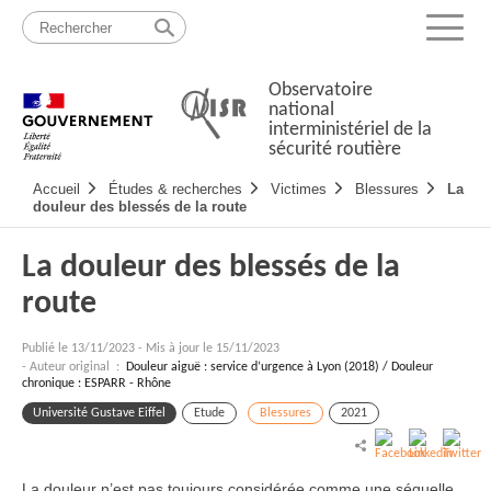
Passer
Plan
au
du
Menu
contenu
site
Observatoire
national
interministériel de la
sécurité routière
Navigation
Accueil
Études & recherches
Victimes
Blessures
La
principale
douleur des blessés de la route
La douleur des blessés de la
route
Publié le
13/11/2023
-
Mis à jour le 15/11/2023
- Auteur original :
Douleur aiguë : service d’urgence à Lyon (2018) / Douleur
chronique : ESPARR - Rhône
Université Gustave Eiffel
Etude
Blessures
2021
La douleur n’est pas toujours considérée comme une séquelle