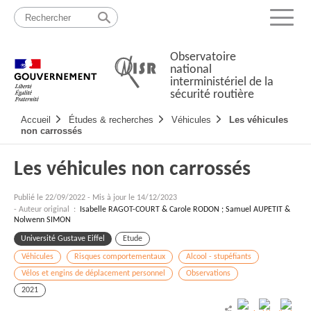
Passer
Plan
au
du
Menu
contenu
site
Observatoire
national
interministériel de la
sécurité routière
Navigation
Accueil
Études & recherches
Véhicules
Les véhicules
principale
non carrossés
Les véhicules non carrossés
Publié le
22/09/2022
-
Mis à jour le 14/12/2023
- Auteur original :
Isabelle RAGOT-COURT & Carole RODON ; Samuel AUPETIT &
Nolwenn SIMON
Université Gustave Eiffel
Etude
Véhicules
Risques comportementaux
Alcool - stupéfiants
Vélos et engins de déplacement personnel
Observations
2021