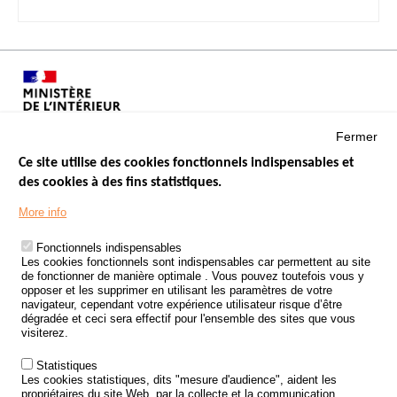
Fermer
Ce site utilise des cookies fonctionnels indispensables et
des cookies à des fins statistiques.
Menu
LES SITES PUBLICS
More info
Footer
ÉTAT DE L’INSÉCURITÉ ROUTIÈRE
Fonctionnels indispensables
Les cookies fonctionnels sont indispensables car permettent au site
TRAITEMENT DES DONNÉES PERSONNELLES DES ACCIDENTS DE
de fonctionner de manière optimale . Vous pouvez toutefois vous y
LA ROUTE
opposer et les supprimer en utilisant les paramètres de votre
navigateur, cependant votre expérience utilisateur risque d’être
ETUDES ET RECHERCHES
dégradée et ceci sera effectif pour l'ensemble des sites que vous
visiterez.
APPEL À PROJETS
Statistiques
POLITIQUE DE SÉCURITÉ ROUTIÈRE
Les cookies statistiques, dits "mesure d'audience", aident les
propriétaires du site Web, par la collecte et la communication