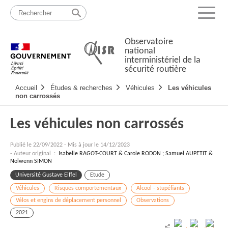
Passer
Plan
au
du
Menu
contenu
site
Observatoire
national
interministériel de la
sécurité routière
Navigation
Accueil
Études & recherches
Véhicules
Les véhicules
principale
non carrossés
Les véhicules non carrossés
Publié le
22/09/2022
-
Mis à jour le 14/12/2023
- Auteur original :
Isabelle RAGOT-COURT & Carole RODON ; Samuel AUPETIT &
Nolwenn SIMON
Université Gustave Eiffel
Etude
Véhicules
Risques comportementaux
Alcool - stupéfiants
Vélos et engins de déplacement personnel
Observations
2021