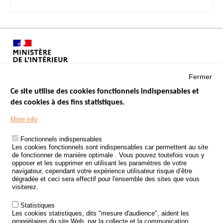
Fermer
Ce site utilise des cookies fonctionnels indispensables et
des cookies à des fins statistiques.
Menu
LES SITES PUBLICS
More info
Footer
ÉTAT DE L’INSÉCURITÉ ROUTIÈRE
Fonctionnels indispensables
Les cookies fonctionnels sont indispensables car permettent au site
TRAITEMENT DES DONNÉES PERSONNELLES DES ACCIDENTS DE
de fonctionner de manière optimale . Vous pouvez toutefois vous y
LA ROUTE
opposer et les supprimer en utilisant les paramètres de votre
navigateur, cependant votre expérience utilisateur risque d’être
ETUDES ET RECHERCHES
dégradée et ceci sera effectif pour l'ensemble des sites que vous
visiterez.
APPEL À PROJETS
Statistiques
POLITIQUE DE SÉCURITÉ ROUTIÈRE
Les cookies statistiques, dits "mesure d'audience", aident les
propriétaires du site Web, par la collecte et la communication