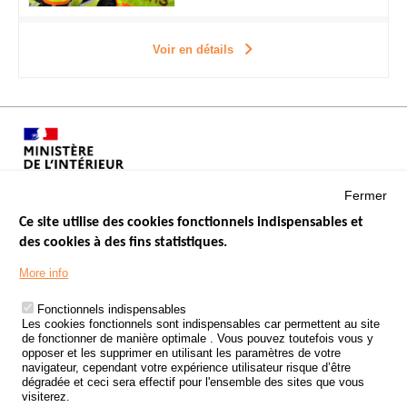
Voir en détails
Fermer
Ce site utilise des cookies fonctionnels indispensables et
des cookies à des fins statistiques.
Menu
LES SITES PUBLICS
More info
Footer
ÉTAT DE L’INSÉCURITÉ ROUTIÈRE
Fonctionnels indispensables
Les cookies fonctionnels sont indispensables car permettent au site
TRAITEMENT DES DONNÉES PERSONNELLES DES ACCIDENTS DE
de fonctionner de manière optimale . Vous pouvez toutefois vous y
LA ROUTE
opposer et les supprimer en utilisant les paramètres de votre
navigateur, cependant votre expérience utilisateur risque d’être
ETUDES ET RECHERCHES
dégradée et ceci sera effectif pour l'ensemble des sites que vous
visiterez.
APPEL À PROJETS