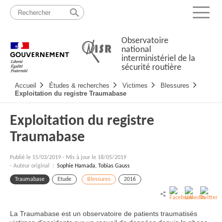
Passer
Plan
au
du
Menu
contenu
site
Observatoire
national
interministériel de la
sécurité routière
Navigation
Accueil
Études & recherches
Victimes
Blessures
principale
Exploitation du registre Traumabase
Exploitation du registre
Traumabase
Publié le
15/03/2019
-
Mis à jour le 18/05/2019
- Auteur original :
Sophie Hamada, Tobias Gauss
Traumabase
Etude
Blessures
2016
La Traumabase est un observatoire de patients traumatisés