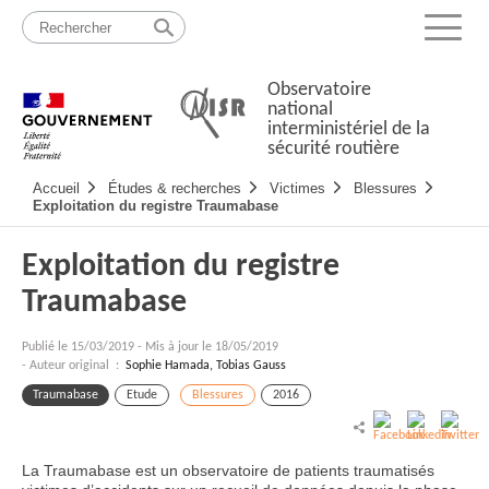
Passer
Plan
au
du
Menu
contenu
site
Observatoire
national
interministériel de la
sécurité routière
Navigation
Accueil
Études & recherches
Victimes
Blessures
principale
Exploitation du registre Traumabase
Exploitation du registre
Traumabase
Publié le
15/03/2019
-
Mis à jour le 18/05/2019
- Auteur original :
Sophie Hamada, Tobias Gauss
Traumabase
Etude
Blessures
2016
La Traumabase est un observatoire de patients traumatisés