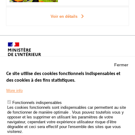
Voir en détails
Fermer
Ce site utilise des cookies fonctionnels indispensables et
des cookies à des fins statistiques.
Menu
LES SITES PUBLICS
More info
Footer
ÉTAT DE L’INSÉCURITÉ ROUTIÈRE
Fonctionnels indispensables
Les cookies fonctionnels sont indispensables car permettent au site
TRAITEMENT DES DONNÉES PERSONNELLES DES ACCIDENTS DE
de fonctionner de manière optimale . Vous pouvez toutefois vous y
LA ROUTE
opposer et les supprimer en utilisant les paramètres de votre
navigateur, cependant votre expérience utilisateur risque d’être
ETUDES ET RECHERCHES
dégradée et ceci sera effectif pour l'ensemble des sites que vous
visiterez.
APPEL À PROJETS