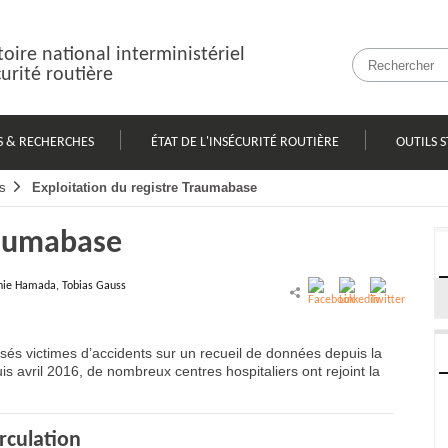
oire national interministériel
curité routière
S & RECHERCHES
ÉTAT DE L'INSÉCURITÉ ROUTIÈRE
OUTILS S
s
Exploitation du registre Traumabase
raumabase
hie Hamada, Tobias Gauss
sés victimes d’accidents sur un recueil de données depuis la
uis avril 2016, de nombreux centres hospitaliers ont rejoint la
irculation