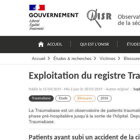
Passer
Plan
au
du
contenu
site
Observat
de la sé
Navigation
principale
ACCUEIL
QUI EST L'ONISR
ÉTUDE
Accueil
Études & recherches
Victimes
Blessure
Exploitation du registre T
Publié le
15/03/2019
-
Mis à jour le 18/05/2019
- Auteur original :
Sop
Traumabase
Etude
Blessures
2016
La Traumabase est un observatoire de patients traumati
phase pré-hospitalière jusqu’à la sortie de l’hôpital. Dep
Traumabase.
Patients ayant subi un accident de la c