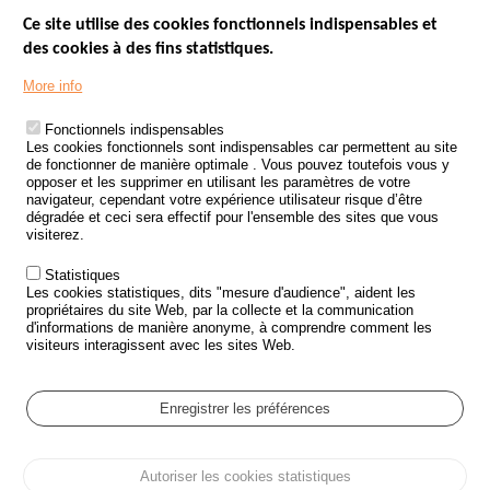
Ce site utilise des cookies fonctionnels indispensables et
des cookies à des fins statistiques.
Menu
LES SITES PUBLICS
More info
Footer
ÉTAT DE L’INSÉCURITÉ ROUTIÈRE
Fonctionnels indispensables
Les cookies fonctionnels sont indispensables car permettent au site
TRAITEMENT DES DONNÉES PERSONNELLES DES ACCIDENTS DE
de fonctionner de manière optimale . Vous pouvez toutefois vous y
LA ROUTE
opposer et les supprimer en utilisant les paramètres de votre
navigateur, cependant votre expérience utilisateur risque d’être
ETUDES ET RECHERCHES
dégradée et ceci sera effectif pour l'ensemble des sites que vous
visiterez.
APPEL À PROJETS
Statistiques
POLITIQUE DE SÉCURITÉ ROUTIÈRE
Les cookies statistiques, dits "mesure d'audience", aident les
propriétaires du site Web, par la collecte et la communication
d'informations de manière anonyme, à comprendre comment les
Outils
AGENDA
visiteurs interagissent avec les sites Web.
FAQ
GLOSSAIRE
Enregistrer les préférences
Cookie settings
Autoriser les cookies statistiques
Menu
Plan du site
Protection des données personnelles et Cookies