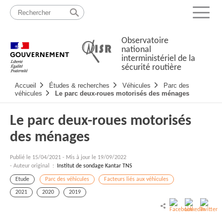
Passer
Plan
au
du
Menu
contenu
site
Observatoire
national
interministériel de la
sécurité routière
Navigation
Accueil
Études & recherches
Véhicules
Parc des
principale
véhicules
Le parc deux-roues motorisés des ménages
Le parc deux-roues motorisés
des ménages
Publié le
15/04/2021
-
Mis à jour le 19/09/2022
- Auteur original :
Institut de sondage Kantar TNS
Etude
Parc des véhicules
Facteurs liés aux véhicules
2021
2020
2019