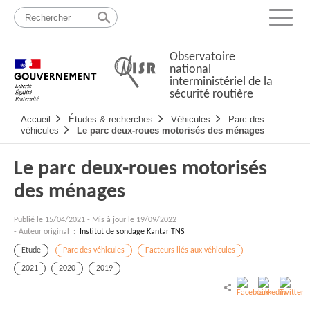
Passer
Plan
au
du
Menu
contenu
site
Observatoire
national
interministériel de la
sécurité routière
Navigation
Accueil
Études & recherches
Véhicules
Parc des
principale
véhicules
Le parc deux-roues motorisés des ménages
Le parc deux-roues motorisés
des ménages
Publié le
15/04/2021
-
Mis à jour le 19/09/2022
- Auteur original :
Institut de sondage Kantar TNS
Etude
Parc des véhicules
Facteurs liés aux véhicules
2021
2020
2019