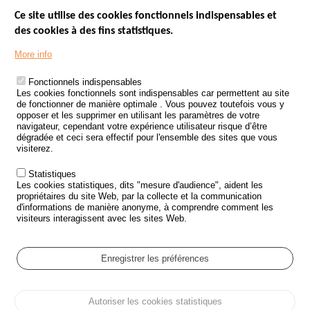
Ce site utilise des cookies fonctionnels indispensables et
des cookies à des fins statistiques.
Menu
LES SITES PUBLICS
More info
Footer
ÉTAT DE L’INSÉCURITÉ ROUTIÈRE
Fonctionnels indispensables
Les cookies fonctionnels sont indispensables car permettent au site
TRAITEMENT DES DONNÉES PERSONNELLES DES ACCIDENTS DE
de fonctionner de manière optimale . Vous pouvez toutefois vous y
LA ROUTE
opposer et les supprimer en utilisant les paramètres de votre
navigateur, cependant votre expérience utilisateur risque d’être
ETUDES ET RECHERCHES
dégradée et ceci sera effectif pour l'ensemble des sites que vous
visiterez.
APPEL À PROJETS
Statistiques
POLITIQUE DE SÉCURITÉ ROUTIÈRE
Les cookies statistiques, dits "mesure d'audience", aident les
propriétaires du site Web, par la collecte et la communication
d'informations de manière anonyme, à comprendre comment les
Outils
AGENDA
visiteurs interagissent avec les sites Web.
FAQ
GLOSSAIRE
Enregistrer les préférences
Cookie settings
Autoriser les cookies statistiques
Menu
Plan du site
Protection des données personnelles et Cookies