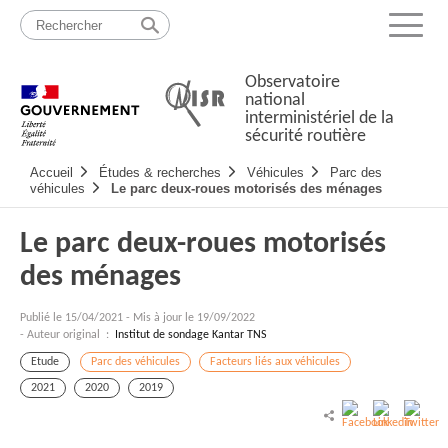
Passer
Plan
au
du
Menu
contenu
site
Observatoire
national
interministériel de la
sécurité routière
Navigation
Accueil
Études & recherches
Véhicules
Parc des
principale
véhicules
Le parc deux-roues motorisés des ménages
Le parc deux-roues motorisés
des ménages
Publié le
15/04/2021
-
Mis à jour le 19/09/2022
- Auteur original :
Institut de sondage Kantar TNS
Etude
Parc des véhicules
Facteurs liés aux véhicules
2021
2020
2019