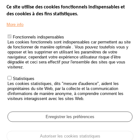
Ce site utilise des cookies fonctionnels indispensables et
des cookies à des fins statistiques.
Menu
LES SITES PUBLICS
More info
Footer
ÉTAT DE L’INSÉCURITÉ ROUTIÈRE
Fonctionnels indispensables
Les cookies fonctionnels sont indispensables car permettent au site
TRAITEMENT DES DONNÉES PERSONNELLES DES ACCIDENTS DE
de fonctionner de manière optimale . Vous pouvez toutefois vous y
LA ROUTE
opposer et les supprimer en utilisant les paramètres de votre
navigateur, cependant votre expérience utilisateur risque d’être
ETUDES ET RECHERCHES
dégradée et ceci sera effectif pour l'ensemble des sites que vous
visiterez.
APPEL À PROJETS
Statistiques
POLITIQUE DE SÉCURITÉ ROUTIÈRE
Les cookies statistiques, dits "mesure d'audience", aident les
propriétaires du site Web, par la collecte et la communication
d'informations de manière anonyme, à comprendre comment les
Outils
AGENDA
visiteurs interagissent avec les sites Web.
FAQ
GLOSSAIRE
Enregistrer les préférences
Cookie settings
Autoriser les cookies statistiques
Menu
Plan du site
Protection des données personnelles et Cookies