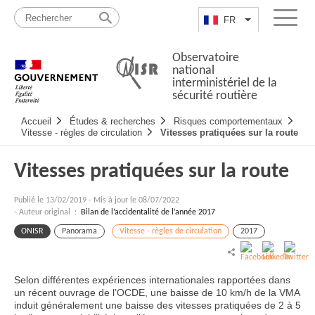
Passer
Plan
au
du
FR
Lister les actio
Menu
contenu
site
Observatoire
national
interministériel de la
sécurité routière
Navigation
Accueil
Études & recherches
Risques comportementaux
principale
Vitesse - règles de circulation
Vitesses pratiquées sur la route
Vitesses pratiquées sur la route
Publié le
13/02/2019
-
Mis à jour le 08/07/2022
- Auteur original :
Bilan de l’accidentalité de l’année 2017
ONISR
Panorama
Vitesse - règles de circulation
2017
Selon différentes expériences internationales rapportées dans
un récent ouvrage de l’OCDE, une baisse de 10 km/h de la VMA
induit généralement une baisse des vitesses pratiquées de 2 à 5