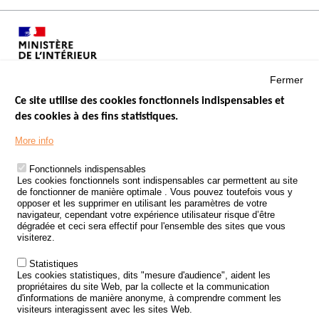
Fermer
Ce site utilise des cookies fonctionnels indispensables et
des cookies à des fins statistiques.
Menu
LES SITES PUBLICS
More info
Footer
ÉTAT DE L’INSÉCURITÉ ROUTIÈRE
Fonctionnels indispensables
Les cookies fonctionnels sont indispensables car permettent au site
TRAITEMENT DES DONNÉES PERSONNELLES DES ACCIDENTS DE
de fonctionner de manière optimale . Vous pouvez toutefois vous y
LA ROUTE
opposer et les supprimer en utilisant les paramètres de votre
navigateur, cependant votre expérience utilisateur risque d’être
ETUDES ET RECHERCHES
dégradée et ceci sera effectif pour l'ensemble des sites que vous
visiterez.
APPEL À PROJETS
Statistiques
POLITIQUE DE SÉCURITÉ ROUTIÈRE
Les cookies statistiques, dits "mesure d'audience", aident les
propriétaires du site Web, par la collecte et la communication
d'informations de manière anonyme, à comprendre comment les
Outils
AGENDA
visiteurs interagissent avec les sites Web.