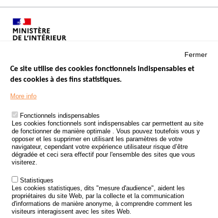
Fermer
Ce site utilise des cookies fonctionnels indispensables et
des cookies à des fins statistiques.
Menu
LES SITES PUBLICS
More info
Footer
ÉTAT DE L’INSÉCURITÉ ROUTIÈRE
Fonctionnels indispensables
Les cookies fonctionnels sont indispensables car permettent au site
TRAITEMENT DES DONNÉES PERSONNELLES DES ACCIDENTS DE
de fonctionner de manière optimale . Vous pouvez toutefois vous y
LA ROUTE
opposer et les supprimer en utilisant les paramètres de votre
navigateur, cependant votre expérience utilisateur risque d’être
ETUDES ET RECHERCHES
dégradée et ceci sera effectif pour l'ensemble des sites que vous
visiterez.
APPEL À PROJETS
Statistiques
POLITIQUE DE SÉCURITÉ ROUTIÈRE
Les cookies statistiques, dits "mesure d'audience", aident les
propriétaires du site Web, par la collecte et la communication
d'informations de manière anonyme, à comprendre comment les
Outils
AGENDA
visiteurs interagissent avec les sites Web.