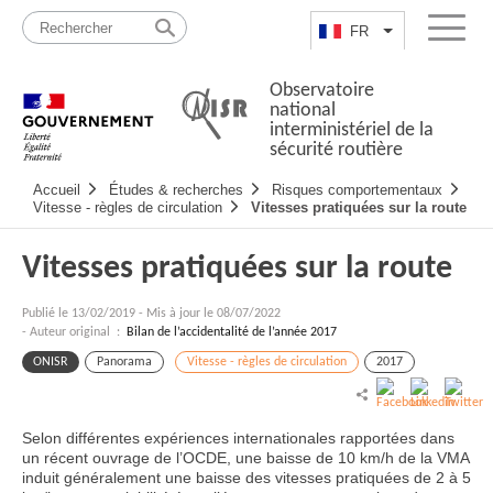
Passer
Plan
au
du
FR
Lister les actio
Menu
contenu
site
Observatoire
national
interministériel de la
sécurité routière
Navigation
Accueil
Études & recherches
Risques comportementaux
principale
Vitesse - règles de circulation
Vitesses pratiquées sur la route
Vitesses pratiquées sur la route
Publié le
13/02/2019
-
Mis à jour le 08/07/2022
- Auteur original :
Bilan de l’accidentalité de l’année 2017
ONISR
Panorama
Vitesse - règles de circulation
2017
Selon différentes expériences internationales rapportées dans
un récent ouvrage de l’OCDE, une baisse de 10 km/h de la VMA
induit généralement une baisse des vitesses pratiquées de 2 à 5