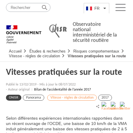
Passer
Plan
au
du
FR
Lister les actio
Menu
contenu
site
Observatoire
national
interministériel de la
sécurité routière
Navigation
Accueil
Études & recherches
Risques comportementaux
principale
Vitesse - règles de circulation
Vitesses pratiquées sur la route
Vitesses pratiquées sur la route
Publié le
13/02/2019
-
Mis à jour le 08/07/2022
- Auteur original :
Bilan de l’accidentalité de l’année 2017
ONISR
Panorama
Vitesse - règles de circulation
2017
Selon différentes expériences internationales rapportées dans
un récent ouvrage de l’OCDE, une baisse de 10 km/h de la VMA
induit généralement une baisse des vitesses pratiquées de 2 à 5