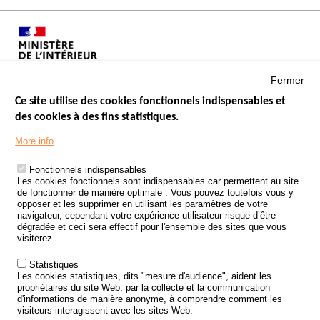
Fermer
Ce site utilise des cookies fonctionnels indispensables et
des cookies à des fins statistiques.
Menu
LES SITES PUBLICS
More info
Footer
ÉTAT DE L’INSÉCURITÉ ROUTIÈRE
Fonctionnels indispensables
Les cookies fonctionnels sont indispensables car permettent au site
TRAITEMENT DES DONNÉES PERSONNELLES DES ACCIDENTS DE
de fonctionner de manière optimale . Vous pouvez toutefois vous y
LA ROUTE
opposer et les supprimer en utilisant les paramètres de votre
navigateur, cependant votre expérience utilisateur risque d’être
ETUDES ET RECHERCHES
dégradée et ceci sera effectif pour l'ensemble des sites que vous
visiterez.
APPEL À PROJETS
Statistiques
POLITIQUE DE SÉCURITÉ ROUTIÈRE
Les cookies statistiques, dits "mesure d'audience", aident les
propriétaires du site Web, par la collecte et la communication
d'informations de manière anonyme, à comprendre comment les
Outils
AGENDA
visiteurs interagissent avec les sites Web.