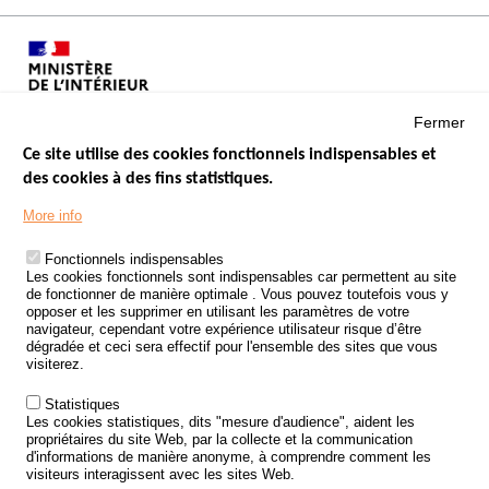
Fermer
Ce site utilise des cookies fonctionnels indispensables et
des cookies à des fins statistiques.
Menu
LES SITES PUBLICS
More info
Footer
ÉTAT DE L’INSÉCURITÉ ROUTIÈRE
Fonctionnels indispensables
Les cookies fonctionnels sont indispensables car permettent au site
TRAITEMENT DES DONNÉES PERSONNELLES DES ACCIDENTS DE
de fonctionner de manière optimale . Vous pouvez toutefois vous y
LA ROUTE
opposer et les supprimer en utilisant les paramètres de votre
navigateur, cependant votre expérience utilisateur risque d’être
ETUDES ET RECHERCHES
dégradée et ceci sera effectif pour l'ensemble des sites que vous
visiterez.
APPEL À PROJETS
Statistiques
POLITIQUE DE SÉCURITÉ ROUTIÈRE
Les cookies statistiques, dits "mesure d'audience", aident les
propriétaires du site Web, par la collecte et la communication
d'informations de manière anonyme, à comprendre comment les
Outils
AGENDA
visiteurs interagissent avec les sites Web.