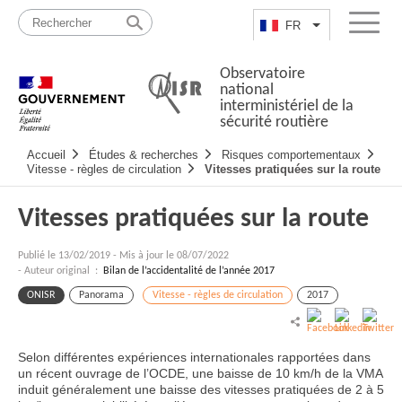
Passer
Plan
au
du
FR
Lister les actio
Menu
contenu
site
Observatoire
national
interministériel de la
sécurité routière
Navigation
Accueil
Études & recherches
Risques comportementaux
principale
Vitesse - règles de circulation
Vitesses pratiquées sur la route
Vitesses pratiquées sur la route
Publié le
13/02/2019
-
Mis à jour le 08/07/2022
- Auteur original :
Bilan de l’accidentalité de l’année 2017
ONISR
Panorama
Vitesse - règles de circulation
2017
Selon différentes expériences internationales rapportées dans
un récent ouvrage de l’OCDE, une baisse de 10 km/h de la VMA
induit généralement une baisse des vitesses pratiquées de 2 à 5