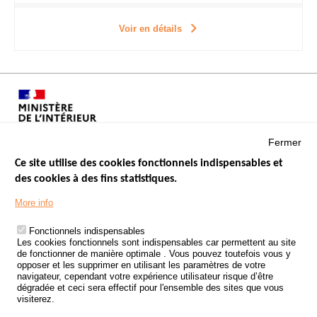
Voir en détails
Fermer
Ce site utilise des cookies fonctionnels indispensables et
des cookies à des fins statistiques.
Menu
LES SITES PUBLICS
More info
Footer
ÉTAT DE L’INSÉCURITÉ ROUTIÈRE
Fonctionnels indispensables
Les cookies fonctionnels sont indispensables car permettent au site
TRAITEMENT DES DONNÉES PERSONNELLES DES ACCIDENTS DE
de fonctionner de manière optimale . Vous pouvez toutefois vous y
LA ROUTE
opposer et les supprimer en utilisant les paramètres de votre
navigateur, cependant votre expérience utilisateur risque d’être
ETUDES ET RECHERCHES
dégradée et ceci sera effectif pour l'ensemble des sites que vous
visiterez.
APPEL À PROJETS