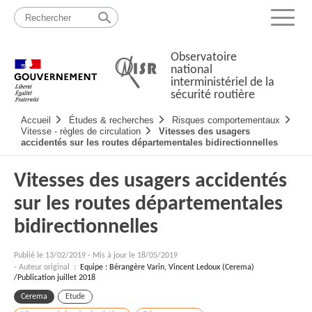
Passer
Plan
au
du
Menu
contenu
site
Observatoire
national
interministériel de la
sécurité routière
Navigation
Accueil
Études & recherches
Risques comportementaux
principale
Vitesse - règles de circulation
Vitesses des usagers
accidentés sur les routes départementales bidirectionnelles
Vitesses des usagers accidentés
sur les routes départementales
bidirectionnelles
Publié le
13/02/2019
-
Mis à jour le 18/05/2019
- Auteur original :
Equipe : Bérangère Varin, Vincent Ledoux (Cerema)
/Publication juillet 2018
Cerema
Etude