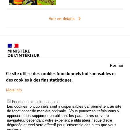
Voir en détails
Fermer
Ce site utilise des cookies fonctionnels indispensables et
des cookies à des fins statistiques.
Menu
LES SITES PUBLICS
More info
Footer
ÉTAT DE L’INSÉCURITÉ ROUTIÈRE
Fonctionnels indispensables
Les cookies fonctionnels sont indispensables car permettent au site
TRAITEMENT DES DONNÉES PERSONNELLES DES ACCIDENTS DE
de fonctionner de manière optimale . Vous pouvez toutefois vous y
LA ROUTE
opposer et les supprimer en utilisant les paramètres de votre
navigateur, cependant votre expérience utilisateur risque d’être
ETUDES ET RECHERCHES
dégradée et ceci sera effectif pour l'ensemble des sites que vous
visiterez.