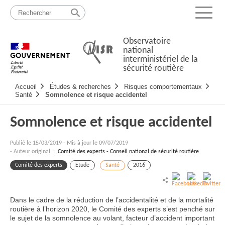
Passer
Plan
au
du
Menu
contenu
site
Observatoire
national
interministériel de la
sécurité routière
Navigation
Accueil
Études & recherches
Risques comportementaux
principale
Santé
Somnolence et risque accidentel
Somnolence et risque accidentel
Publié le
15/03/2019
-
Mis à jour le 09/07/2019
- Auteur original :
Comité des experts - Conseil national de sécurité routière
Comité des experts
Etude
Santé
2016
Dans le cadre de la réduction de l’accidentalité et de la mortalité
routière à l’horizon 2020, le Comité des experts s’est penché sur
le sujet de la somnolence au volant, facteur d’accident important