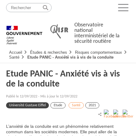
Passer
Plan
au
du
Menu
contenu
site
Observatoire
national
interministériel de la
sécurité routière
Navigation
Accueil
Études & recherches
Risques comportementaux
principale
Santé
Etude PANIC - Anxiété vis à vis de la conduite
Etude PANIC - Anxiété vis à vis
de la conduite
Publié le
12/09/2022
-
Mis à jour le 12/09/2022
Université Gustave Eiffel
Etude
Santé
2021
L’anxiété de la conduite est un phénomène relativement
commun dans les sociétés modernes. Elle peut aller de la