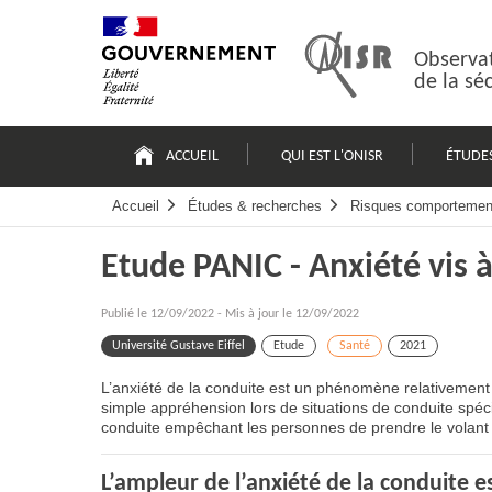
Passer
Plan
au
du
contenu
site
Observat
de la sé
Navigation
principale
ACCUEIL
QUI EST L'ONISR
ÉTUDE
Accueil
Études & recherches
Risques comportemen
Etude PANIC - Anxiété vis à
Publié le
12/09/2022
-
Mis à jour le 12/09/2022
Université Gustave Eiffel
Etude
Santé
2021
L’anxiété de la conduite est un phénomène relativement
simple appréhension lors de situations de conduite spéc
conduite empêchant les personnes de prendre le volan
L’ampleur de l’anxiété de la conduite 