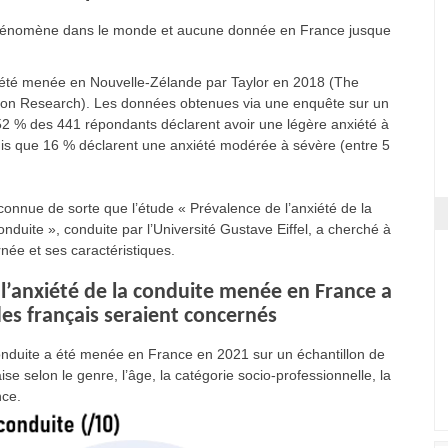
e phénomène dans le monde et aucune donnée en France jusque
 été menée en Nouvelle-Zélande par Taylor en 2018 (The
tation Research). Les données obtenues via une enquête sur un
 52 % des 441 répondants déclarent avoir une légère anxiété à
andis que 16 % déclarent une anxiété modérée à sévère (entre 5
nnue de sorte que l’étude « Prévalence de l’anxiété de la
onduite », conduite par l’Université Gustave Eiffel, a cherché à
rnée et ses caractéristiques.
l’anxiété de la conduite menée en France a
es français seraient concernés
onduite a été menée en France en 2021 sur un échantillon de
e selon le genre, l’âge, la catégorie socio-professionnelle, la
nce.