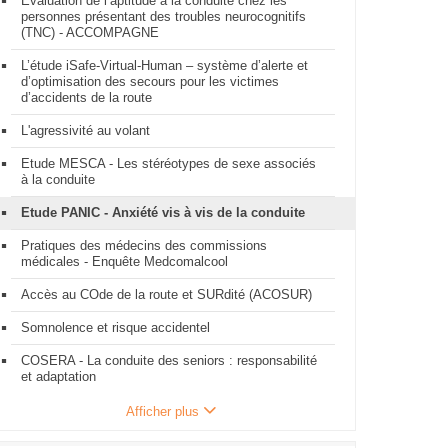
Evaluation de l’aptitude à la conduite chez les
personnes présentant des troubles neurocognitifs
(TNC) - ACCOMPAGNE
L’étude iSafe-Virtual-Human – système d’alerte et
d’optimisation des secours pour les victimes
d’accidents de la route
L'agressivité au volant
Etude MESCA - Les stéréotypes de sexe associés
à la conduite
Etude PANIC - Anxiété vis à vis de la conduite
Pratiques des médecins des commissions
médicales - Enquête Medcomalcool
Accès au COde de la route et SURdité (ACOSUR)
Somnolence et risque accidentel
COSERA - La conduite des seniors : responsabilité
et adaptation
Afficher plus