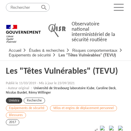
Passer
Plan
au
du
Menu
contenu
site
Observatoire
national
interministériel de la
sécurité routière
Navigation
Accueil
Études & recherches
Risques comportementaux
principale
Equipements de sécurité
Les "Têtes Vulnérables" (TEVU)
Les "Têtes Vulnérables" (TEVU)
Publié le
11/03/2019
-
Mis à jour le 23/09/2021
- Auteur original :
Université de Strasbourg laboratoire ICube, Caroline Deck,
Nicolas Burdet, Rémy Willinger
Unistra
Recherche
Equipements de sécurité
Vélos et engins de déplacement personnel
Blessures
2017