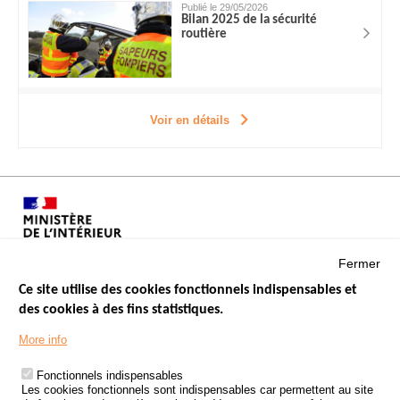
Publié le 29/05/2026
Bilan 2025 de la sécurité
routière
Voir en détails
Fermer
Ce site utilise des cookies fonctionnels indispensables et
des cookies à des fins statistiques.
Menu
LES SITES PUBLICS
More info
Footer
ÉTAT DE L’INSÉCURITÉ ROUTIÈRE
Fonctionnels indispensables
Les cookies fonctionnels sont indispensables car permettent au site
TRAITEMENT DES DONNÉES PERSONNELLES DES ACCIDENTS DE