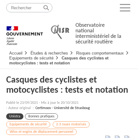
Passer
Plan
au
du
Menu
contenu
site
Observatoire
national
interministériel de la
sécurité routière
Navigation
Accueil
Études & recherches
Risques comportementaux
principale
Equipements de sécurité
Casques des cyclistes et
motocyclistes : tests et notation
Casques des cyclistes et
motocyclistes : tests et notation
Publié le
23/09/2021
-
Mis à jour le 20/10/2021
- Auteur original :
Certimoov - Université de Strasboug
Unistra
Bonnes pratiques
Equipements de sécurité
2-3 roues motorisés
Vélos et engins de déplacement personnel