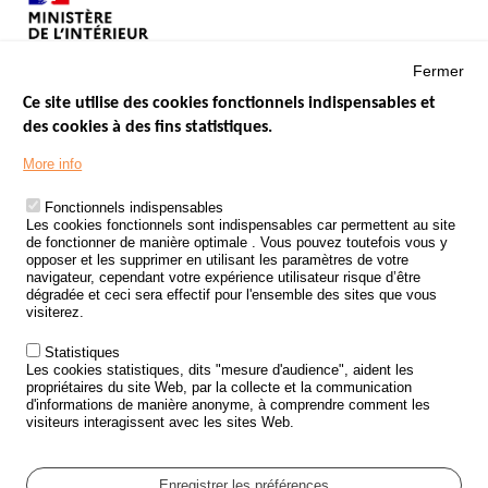
Fermer
Ce site utilise des cookies fonctionnels indispensables et
des cookies à des fins statistiques.
Menu
LES SITES PUBLICS
More info
Footer
ÉTAT DE L’INSÉCURITÉ ROUTIÈRE
Fonctionnels indispensables
Les cookies fonctionnels sont indispensables car permettent au site
TRAITEMENT DES DONNÉES PERSONNELLES DES ACCIDENTS DE
de fonctionner de manière optimale . Vous pouvez toutefois vous y
LA ROUTE
opposer et les supprimer en utilisant les paramètres de votre
navigateur, cependant votre expérience utilisateur risque d’être
ETUDES ET RECHERCHES
dégradée et ceci sera effectif pour l'ensemble des sites que vous
visiterez.
APPEL À PROJETS
Statistiques
POLITIQUE DE SÉCURITÉ ROUTIÈRE
Les cookies statistiques, dits "mesure d'audience", aident les
propriétaires du site Web, par la collecte et la communication
d'informations de manière anonyme, à comprendre comment les
Outils
AGENDA
visiteurs interagissent avec les sites Web.
FAQ
GLOSSAIRE
Enregistrer les préférences