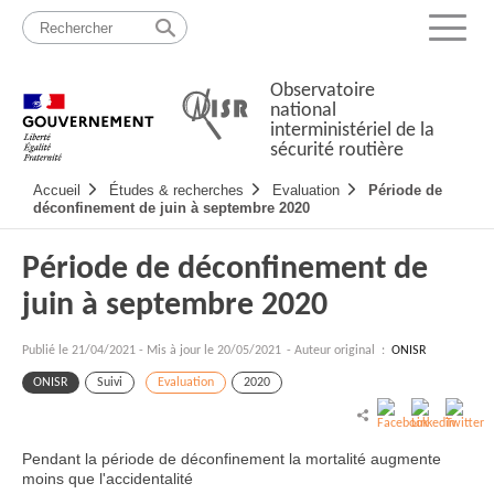
Passer
Plan
au
du
Menu
contenu
site
Observatoire
national
interministériel de la
sécurité routière
Navigation
Accueil
Études & recherches
Evaluation
Période de
principale
déconfinement de juin à septembre 2020
Période de déconfinement de
juin à septembre 2020
Publié le
21/04/2021
-
Mis à jour le 20/05/2021
- Auteur original :
ONISR
ONISR
Suivi
Evaluation
2020
Pendant la période de déconfinement la mortalité augmente
moins que l'accidentalité