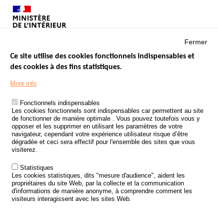
Fermer
Ce site utilise des cookies fonctionnels indispensables et
des cookies à des fins statistiques.
Menu
LES SITES PUBLICS
More info
Footer
ÉTAT DE L’INSÉCURITÉ ROUTIÈRE
Fonctionnels indispensables
Les cookies fonctionnels sont indispensables car permettent au site
TRAITEMENT DES DONNÉES PERSONNELLES DES ACCIDENTS DE
de fonctionner de manière optimale . Vous pouvez toutefois vous y
LA ROUTE
opposer et les supprimer en utilisant les paramètres de votre
navigateur, cependant votre expérience utilisateur risque d’être
ETUDES ET RECHERCHES
dégradée et ceci sera effectif pour l'ensemble des sites que vous
visiterez.
APPEL À PROJETS
Statistiques
POLITIQUE DE SÉCURITÉ ROUTIÈRE
Les cookies statistiques, dits "mesure d'audience", aident les
propriétaires du site Web, par la collecte et la communication
d'informations de manière anonyme, à comprendre comment les
Outils
AGENDA
visiteurs interagissent avec les sites Web.
FAQ