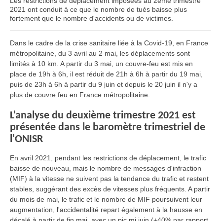
Les
restrictions de déplacement
imposées au 2ème trimestre
2021
ont conduit à ce que le nombre de
tués
baisse plus
fortement que le nombre
d'accidents ou de victimes
.
Dans le cadre de la crise sanitaire liée à la Covid-19, en France
métropolitaine, du 3 avril au 2 mai, les déplacements sont
limités à 10 km. A partir du 3 mai, un couvre-feu est mis en
place de 19h à 6h, il est réduit de 21h à 6h à partir du 19 mai,
puis de 23h à 6h à partir du 9 juin et depuis le 20 juin il n'y a
plus de couvre feu en France métropolitaine.
L'analyse du deuxième trimestre 2021 est
présentée dans le baromètre trimestriel de
l'ONISR
En avril 2021, pendant les restrictions de déplacement, le trafic
baisse de nouveau, mais le nombre de messages d'infraction
(MIF) à la vitesse ne suivent pas la tendance du trafic et restent
stables, suggérant des excès de vitesses plus fréquents. A partir
du mois de mai, le trafic et le nombre de MIF poursuivent leur
augmentation, l'accidentalité repart également à la hausse en
décalé à partir de fin mai, avec un pic mi juin (+40% par rapport