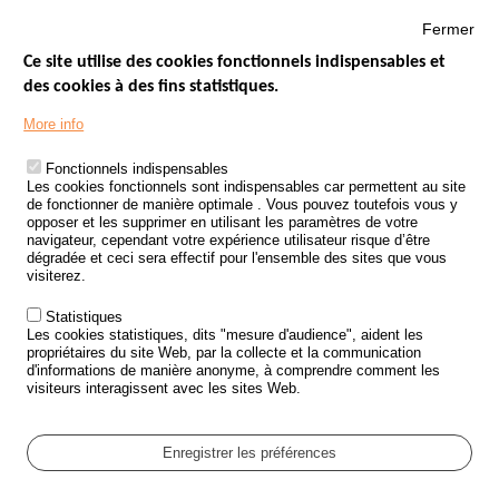
Fermer
Ce site utilise des cookies fonctionnels indispensables et
des cookies à des fins statistiques.
Menu
LES SITES PUBLICS
More info
Footer
ÉTAT DE L’INSÉCURITÉ ROUTIÈRE
Fonctionnels indispensables
Les cookies fonctionnels sont indispensables car permettent au site
TRAITEMENT DES DONNÉES PERSONNELLES DES ACCIDENTS DE
de fonctionner de manière optimale . Vous pouvez toutefois vous y
LA ROUTE
opposer et les supprimer en utilisant les paramètres de votre
navigateur, cependant votre expérience utilisateur risque d’être
ETUDES ET RECHERCHES
dégradée et ceci sera effectif pour l'ensemble des sites que vous
visiterez.
APPEL À PROJETS
Statistiques
POLITIQUE DE SÉCURITÉ ROUTIÈRE
Les cookies statistiques, dits "mesure d'audience", aident les
propriétaires du site Web, par la collecte et la communication
d'informations de manière anonyme, à comprendre comment les
Outils
AGENDA
visiteurs interagissent avec les sites Web.
FAQ
GLOSSAIRE
Enregistrer les préférences
Cookie settings