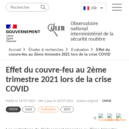
Passer
Plan
au
du
FR
Lister les actio
Menu
contenu
site
Observatoire
national
interministériel de la
sécurité routière
Navigation
Accueil
Études & recherches
Evaluation
Effet du
principale
couvre-feu au 2ème trimestre 2021 lors de la crise COVID
Effet du couvre-feu au 2ème
trimestre 2021 lors de la crise
COVID
Publié le
19/07/2021
-
Mis à jour le 22/07/2021
- Auteur original :
ONISR
ONISR
Suivi
Evaluation
2021