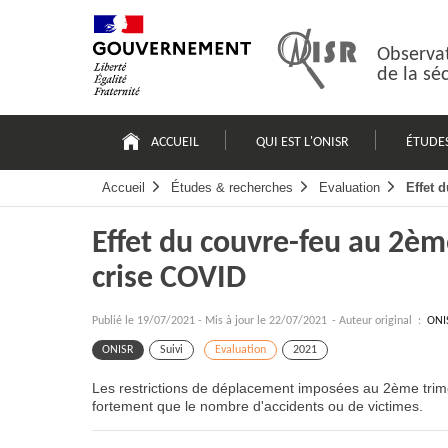
Passer
Plan
au
du
contenu
site
Observat
de la sé
Navigation
principale
ACCUEIL
QUI EST L'ONISR
ÉTUDE
Accueil
Études & recherches
Evaluation
Effet 
Effet du couvre-feu au 2ème
crise COVID
Publié le
19/07/2021
-
Mis à jour le 22/07/2021
- Auteur original :
ONI
ONISR
Suivi
Evaluation
2021
Les
restrictions de déplacement
imposées au 2ème trim
fortement que le nombre
d'accidents ou de victimes
.